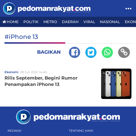
HOME
POLITIK
METRO
DAERAH
VIRAL
NASIONAL
EKON
#iPhone 13
BAGIKAN
Ekonomi
28 Juli 2021 14:45
Rilis September, Begini Rumor
Penampakan iPhone 13
REDAKSI
TENTANG KAMI