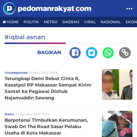
HOME
POLITIK
METRO
DAERAH
VIRAL
NASIONAL
EKON
#iqbal asnan
BAGIKAN
Uncategorized
19 April 2022 19:43
Terungkap Demi Rebut Cinta R,
Kasatpol PP Makassar Sempat Kirim
Santet ke Pegawai Dishub
Najamuddin Sewang
Metro
27 Agustus 2021 16:33
Berpotensi Timbulkan Kerumunan,
Swab On The Road Sasar Pelaku
Usaha di Kota Makassar