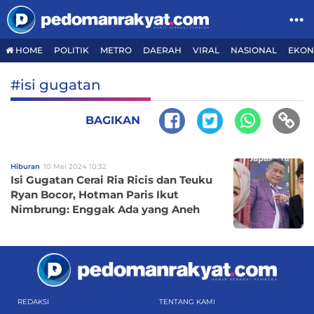
HOME
POLITIK
METRO
DAERAH
VIRAL
NASIONAL
EKON
#isi gugatan
BAGIKAN
Hiburan
10 Mei 2024 10:32
Isi Gugatan Cerai Ria Ricis dan Teuku
Ryan Bocor, Hotman Paris Ikut
Nimbrung: Enggak Ada yang Aneh
REDAKSI
TENTANG KAMI