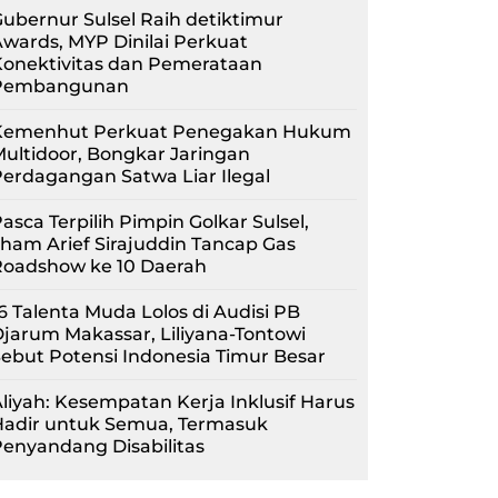
ubernur Sulsel Raih detiktimur
wards, MYP Dinilai Perkuat
Konektivitas dan Pemerataan
Pembangunan
Kemenhut Perkuat Penegakan Hukum
ultidoor, Bongkar Jaringan
erdagangan Satwa Liar Ilegal
asca Terpilih Pimpin Golkar Sulsel,
lham Arief Sirajuddin Tancap Gas
Roadshow ke 10 Daerah
6 Talenta Muda Lolos di Audisi PB
jarum Makassar, Liliyana-Tontowi
ebut Potensi Indonesia Timur Besar
liyah: Kesempatan Kerja Inklusif Harus
Hadir untuk Semua, Termasuk
enyandang Disabilitas