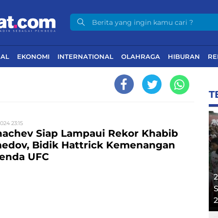
NAL
EKONOMI
INTERNATIONAL
OLAHRAGA
HIBURAN
RE
T
024 23:15
hachev Siap Lampaui Rekor Khabib
dov, Bidik Hattrick Kemenangan
enda UFC
2
S