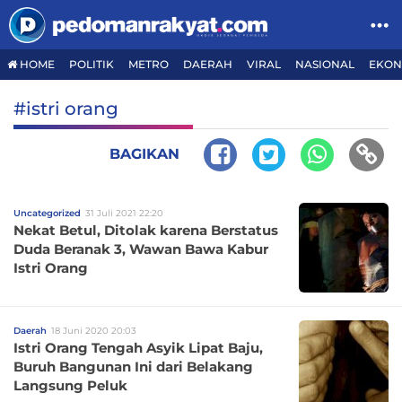
HOME
POLITIK
METRO
DAERAH
VIRAL
NASIONAL
EKON
#istri orang
BAGIKAN
Uncategorized
31 Juli 2021 22:20
Nekat Betul, Ditolak karena Berstatus
Duda Beranak 3, Wawan Bawa Kabur
Istri Orang
Daerah
18 Juni 2020 20:03
Istri Orang Tengah Asyik Lipat Baju,
Buruh Bangunan Ini dari Belakang
Langsung Peluk