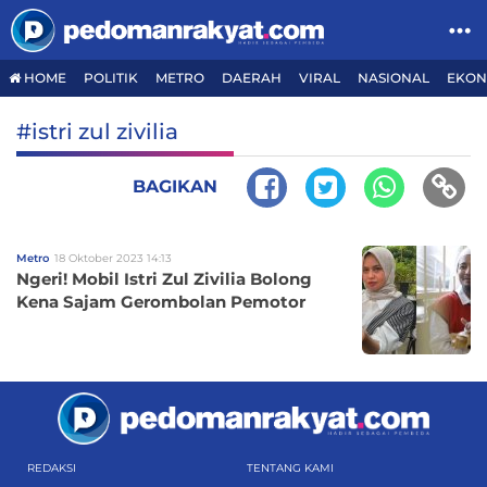
HOME
POLITIK
METRO
DAERAH
VIRAL
NASIONAL
EKON
#istri zul zivilia
BAGIKAN
Metro
18 Oktober 2023 14:13
Ngeri! Mobil Istri Zul Zivilia Bolong
Kena Sajam Gerombolan Pemotor
REDAKSI
TENTANG KAMI