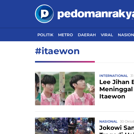
POLITIK
METRO
DAERAH
VIRAL
NASIO
#itaewon
INTERNATIONAL
31
Lee Jihan 
Meninggal 
Itaewon
NASIONAL
30 Oktob
Jokowi Sa