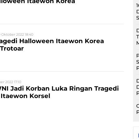
lloween Itaewon Korea
1
D
S
D
 Oktober 2022 18:40
T
agedi Halloween Itaewon Korea
 Trotoar
P
S
D
er 2022 17:10
D
NI Jadi Korban Luka Ringan Tragedi
P
Itaewon Korsel
G
P