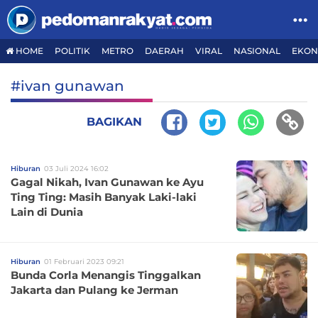
HOME
POLITIK
METRO
DAERAH
VIRAL
NASIONAL
EKON
#ivan gunawan
BAGIKAN
Hiburan
03 Juli 2024 16:02
Gagal Nikah, Ivan Gunawan ke Ayu
Ting Ting: Masih Banyak Laki-laki
Lain di Dunia
Hiburan
01 Februari 2023 09:21
Bunda Corla Menangis Tinggalkan
Jakarta dan Pulang ke Jerman