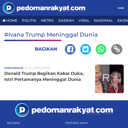
HOME
POLITIK
METRO
DAERAH
VIRAL
NASIONAL
EKON
#Ivana Trump Meninggal Dunia
BAGIKAN
International
15 Juli 2022 13:46
Donald Trump Bagikan Kabar Duka,
Istri Pertamanya Meninggal Dunia
REDAKSI
TENTANG KAMI