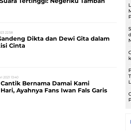
Suara Tertinggi: Negeriku Tambah
L
M
P
S
023 22:58
Gandeng Dikta dan Dewi Gita dalam
N
isi Cinta
C
P
i 2021 13:40
L
s Cantik Bernama Damai Kami
Hari, Ayahnya Fans Iwan Fals Garis
G