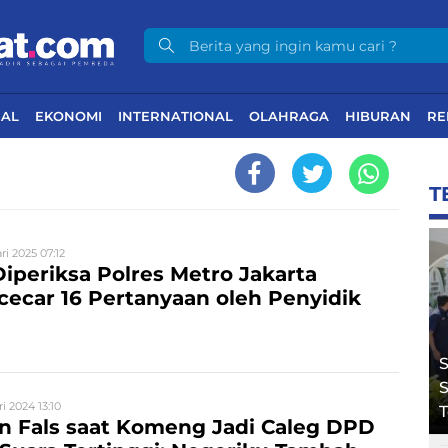
NAL
EKONOMI
INTERNATIONAL
OLAHRAGA
HIBURAN
RE
T
ri 2025 07:12
Diperiksa Polres Metro Jakarta
icecar 16 Pertanyaan oleh Penyidik
S
S
i 2024 13:10
n Fals saat Komeng Jadi Caleg DPD