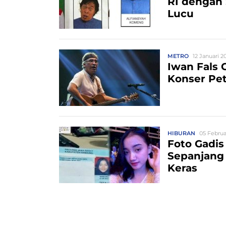
RI dengan 
Lucu
METRO
12 Januari 2
Iwan Fals 
Konser Pet
HIBURAN
05 Februar
Foto Gadi
Sepanjang 
Keras