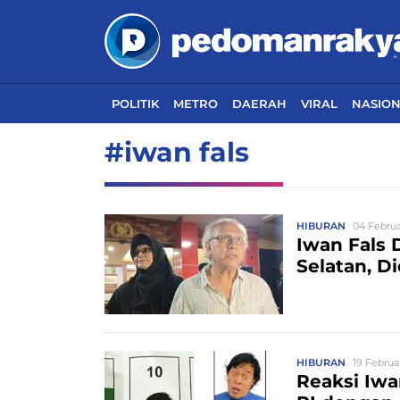
POLITIK
METRO
DAERAH
VIRAL
NASIO
#iwan fals
HIBURAN
04 Februa
Iwan Fals 
Selatan, D
HIBURAN
19 Februar
Reaksi Iwa