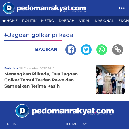
HOME
POLITIK
METRO
DAERAH
VIRAL
NASIONAL
EKON
#Jagoan golkar pilkada
BAGIKAN
Peristiwa
28 Desember 2020 16:12
Menangkan Pilkada, Dua Jagoan
Golkar Temui Taufan Pawe dan
Sampaikan Terima Kasih
REDAKSI
TENTANG KAMI