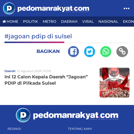
HOME
POLITIK
METRO
DAERAH
VIRAL
NASIONAL
EKON
#jagoan pdip di sulsel
BAGIKAN
Daerah
12 Agustus 2020 10:09
Ini 12 Calon Kepala Daerah “Jagoan”
PDIP di Pilkada Sulsel
REDAKSI
TENTANG KAMI