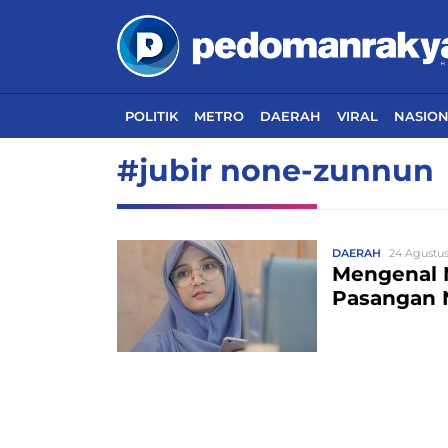
POLITIK
METRO
DAERAH
VIRAL
NASIO
#jubir none-zunnun
DAERAH
24 Agustus
Mengenal M
Pasangan 