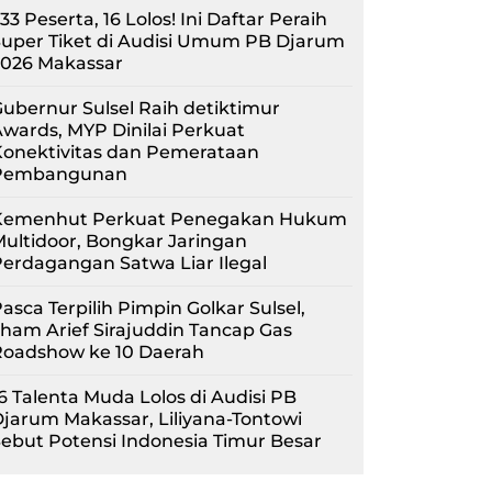
33 Peserta, 16 Lolos! Ini Daftar Peraih
uper Tiket di Audisi Umum PB Djarum
2026 Makassar
ubernur Sulsel Raih detiktimur
wards, MYP Dinilai Perkuat
Konektivitas dan Pemerataan
Pembangunan
Kemenhut Perkuat Penegakan Hukum
ultidoor, Bongkar Jaringan
erdagangan Satwa Liar Ilegal
asca Terpilih Pimpin Golkar Sulsel,
lham Arief Sirajuddin Tancap Gas
Roadshow ke 10 Daerah
6 Talenta Muda Lolos di Audisi PB
jarum Makassar, Liliyana-Tontowi
ebut Potensi Indonesia Timur Besar