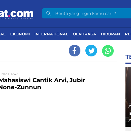
NAL
EKONOMI
INTERNATIONAL
OLAHRAGA
HIBURAN
RE
T
 2020 07:47
ahasiswi Cantik Arvi, Jubir
None-Zunnun
I
A