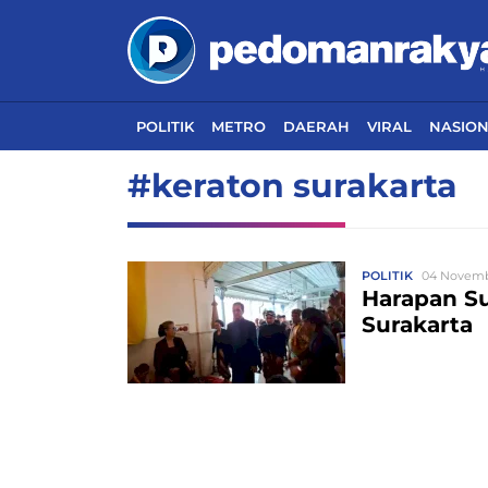
POLITIK
METRO
DAERAH
VIRAL
NASIO
#keraton surakarta
POLITIK
04 Novembe
Harapan Su
Surakarta