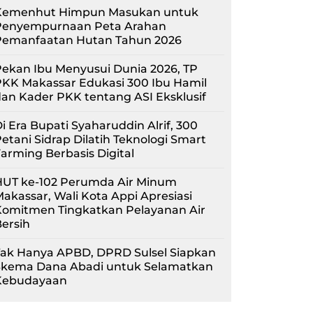
Kemenhut Himpun Masukan untuk
Penyempurnaan Peta Arahan
Pemanfaatan Hutan Tahun 2026
ekan Ibu Menyusui Dunia 2026, TP
KK Makassar Edukasi 300 Ibu Hamil
an Kader PKK tentang ASI Eksklusif
i Era Bupati Syaharuddin Alrif, 300
etani Sidrap Dilatih Teknologi Smart
arming Berbasis Digital
HUT ke-102 Perumda Air Minum
akassar, Wali Kota Appi Apresiasi
Komitmen Tingkatkan Pelayanan Air
ersih
Tak Hanya APBD, DPRD Sulsel Siapkan
Skema Dana Abadi untuk Selamatkan
Kebudayaan