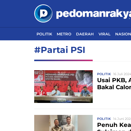
POLITIK
METRO
DAERAH
VIRAL
NASIO
#Partai PSI
POLITIK
16 Juli 2024
Usai PKB, 
Bakal Calo
POLITIK
14 Juni 202
Penuh Keak