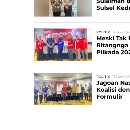
Sulaiman 
Sulsel Ke
POLITIK
14 Juni 202
Meski Tak 
Ritangnga 
Pilkada 20
POLITIK
13 Juni 202
Jagoan Nas
Koalisi de
Formulir