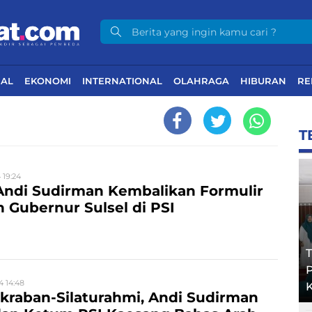
NAL
EKONOMI
INTERNATIONAL
OLAHRAGA
HIBURAN
RE
T
 19:24
Andi Sudirman Kembalikan Formulir
n Gubernur Sulsel di PSI
T
4 14:48
raban-Silaturahmi, Andi Sudirman