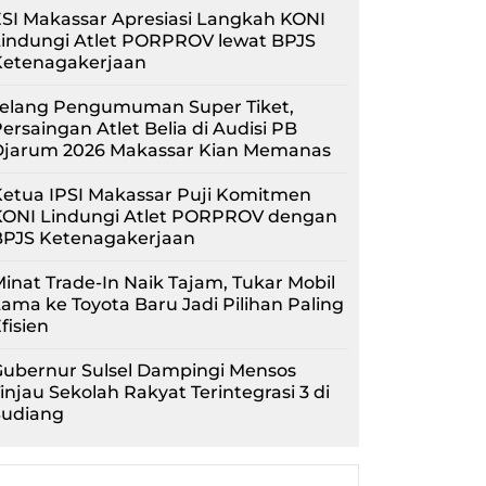
SI Makassar Apresiasi Langkah KONI
Lindungi Atlet PORPROV lewat BPJS
Ketenagakerjaan
Jelang Pengumuman Super Tiket,
ersaingan Atlet Belia di Audisi PB
Djarum 2026 Makassar Kian Memanas
etua IPSI Makassar Puji Komitmen
KONI Lindungi Atlet PORPROV dengan
BPJS Ketenagakerjaan
inat Trade-In Naik Tajam, Tukar Mobil
ama ke Toyota Baru Jadi Pilihan Paling
fisien
Gubernur Sulsel Dampingi Mensos
injau Sekolah Rakyat Terintegrasi 3 di
Sudiang