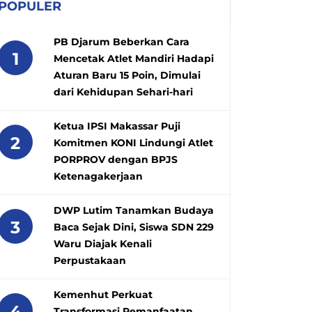
POPULER
PB Djarum Beberkan Cara
1
Mencetak Atlet Mandiri Hadapi
Aturan Baru 15 Poin, Dimulai
dari Kehidupan Sehari-hari
Ketua IPSI Makassar Puji
2
Komitmen KONI Lindungi Atlet
PORPROV dengan BPJS
Ketenagakerjaan
DWP Lutim Tanamkan Budaya
3
Baca Sejak Dini, Siswa SDN 229
Waru Diajak Kenali
Perpustakaan
Kemenhut Perkuat
4
Transformasi Pemanfaatan