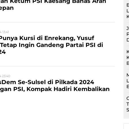
dan Ketum PSI Kaesang Bahas Arah
E
depan
4 13:41
P
Punya Kursi di Enrekang, Yusuf
Tetap Ingin Gandeng Partai PSI di
24
K
M
4 23:40
L
Dem Se-Sulsel di Pilkada 2024
E
ngan PSI, Kompak Hadiri Kembalikan
T