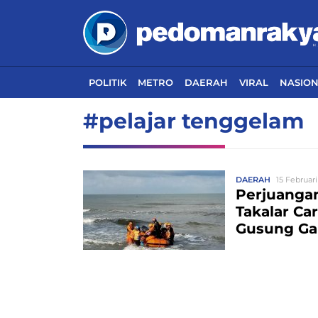
POLITIK
METRO
DAERAH
VIRAL
NASIO
#pelajar tenggelam
DAERAH
15 Februari
Perjuanga
Takalar Ca
Gusung Ga