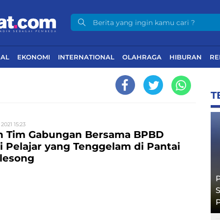
NAL
EKONOMI
INTERNATIONAL
OLAHRAGA
HIBURAN
RE
T
 2021 15:23
n Tim Gabungan Bersama BPBD
ri Pelajar yang Tenggelam di Pantai
lesong
P
S