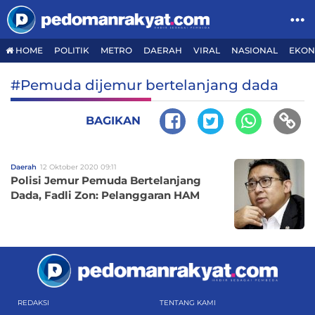
HOME
POLITIK
METRO
DAERAH
VIRAL
NASIONAL
EKON
#Pemuda dijemur bertelanjang dada
BAGIKAN
Daerah
12 Oktober 2020 09:11
Polisi Jemur Pemuda Bertelanjang
Dada, Fadli Zon: Pelanggaran HAM
REDAKSI
TENTANG KAMI