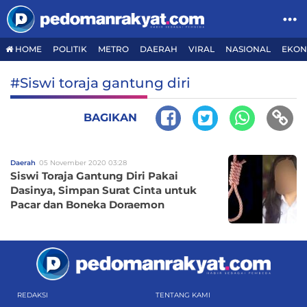
HOME
POLITIK
METRO
DAERAH
VIRAL
NASIONAL
EKON
#Siswi toraja gantung diri
BAGIKAN
Daerah
05 November 2020 03:28
Siswi Toraja Gantung Diri Pakai
Dasinya, Simpan Surat Cinta untuk
Pacar dan Boneka Doraemon
REDAKSI
TENTANG KAMI