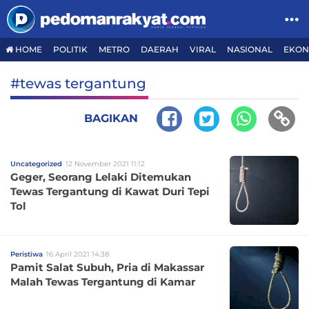
HOME
POLITIK
METRO
DAERAH
VIRAL
NASIONAL
EKON
#tewas tergantung
BAGIKAN
Uncategorized
12 November 2021 11:12
Geger, Seorang Lelaki Ditemukan
Tewas Tergantung di Kawat Duri Tepi
Tol
Peristiwa
16 April 2021 14:38
Pamit Salat Subuh, Pria di Makassar
Malah Tewas Tergantung di Kamar