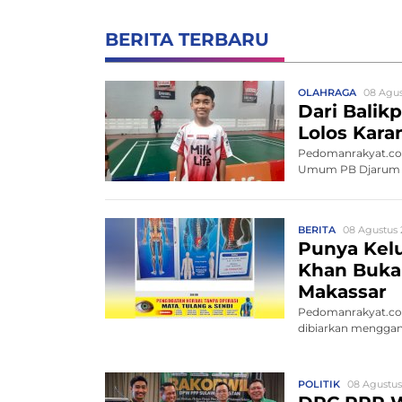
BERITA TERBARU
OLAHRAGA
08 Agus
Dari Balik
Lolos Kar
Pedomanrakyat.com
Umum PB Djarum 20
BERITA
08 Agustus 
Punya Kelu
Khan Buka 
Makassar
Pedomanrakyat.com
dibiarkan menggang
POLITIK
08 Agustus