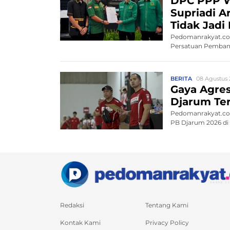
DPC PPP W
Supriadi A
Tidak Jadi
Pedomanrakyat.com
Persatuan Pembang
BERITA
08 Agustus 
Gaya Agres
Djarum Ter
Pedomanrakyat.com
PB Djarum 2026 di K
Redaksi
Tentang Kami
Kontak Kami
Privacy Policy