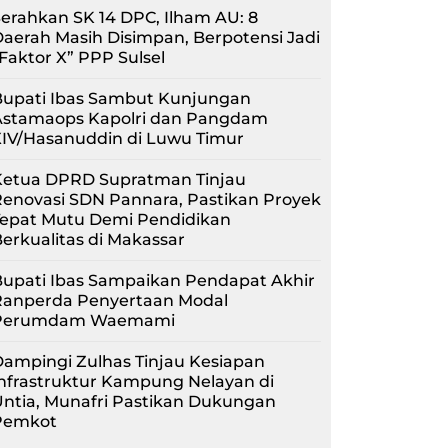
erahkan SK 14 DPC, Ilham AU: 8
aerah Masih Disimpan, Berpotensi Jadi
Faktor X” PPP Sulsel
Bupati Ibas Sambut Kunjungan
Astamaops Kapolri dan Pangdam
XIV/Hasanuddin di Luwu Timur
Ketua DPRD Supratman Tinjau
enovasi SDN Pannara, Pastikan Proyek
Tepat Mutu Demi Pendidikan
erkualitas di Makassar
upati Ibas Sampaikan Pendapat Akhir
Ranperda Penyertaan Modal
Perumdam Waemami
ampingi Zulhas Tinjau Kesiapan
nfrastruktur Kampung Nelayan di
ntia, Munafri Pastikan Dukungan
Pemkot