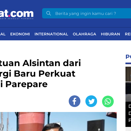
NAL
EKONOMI
INTERNATIONAL
OLAHRAGA
HIBURAN
RE
P
uan Alsintan dari
rgi Baru Perkuat
i Parepare
D
D
P