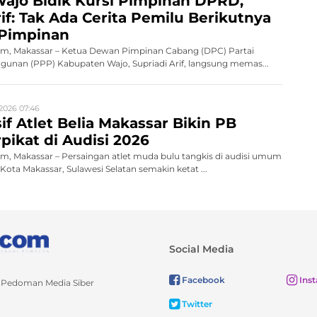
ajo Bidik Kursi Pimpinan DPRD,
rif: Tak Ada Cerita Pemilu Berikutnya
 Pimpinan
, Makassar – Ketua Dewan Pimpinan Cabang (DPC) Partai
unan (PPP) Kabupaten Wajo, Supriadi Arif, langsung memas...
2026 07:46
if Atlet Belia Makassar Bikin PB
pikat di Audisi 2026
, Makassar – Persaingan atlet muda bulu tangkis di audisi umum
ota Makassar, Sulawesi Selatan semakin ketat ...
Social Media
Facebook
Ins
Pedoman Media Siber
Twitter