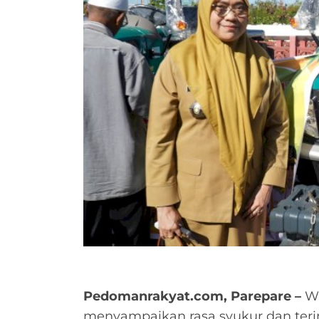
Pedomanrakyat.com, Parepare –
Wa
menyampaikan rasa syukur dan terim