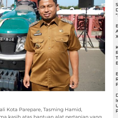
S
D
“
R
B
B
D
I
U
li Kota Parepare, Tasming Hamid,
a kasih atas bantuan alat pertanian yang