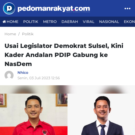
HOME
POLITIK
METRO
DAERAH
VIRAL
NASIONAL
EKON
Home
Politik
Usai Legislator Demokrat Sulsel, Kini
Kader Andalan PDIP Gabung ke
NasDem
Nhico
Senin, 03 Juli 2023 12:56