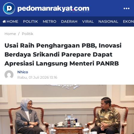
HOME
POLITIK
METRO
DAERAH
VIRAL
NASIONAL
EKON
Home
Politik
Usai Raih Penghargaan PBB, Inovasi
Berdaya Srikandi Parepare Dapat
Apresiasi Langsung Menteri PANRB
Nhico
Rabu, 01 Juli 2026 13:16