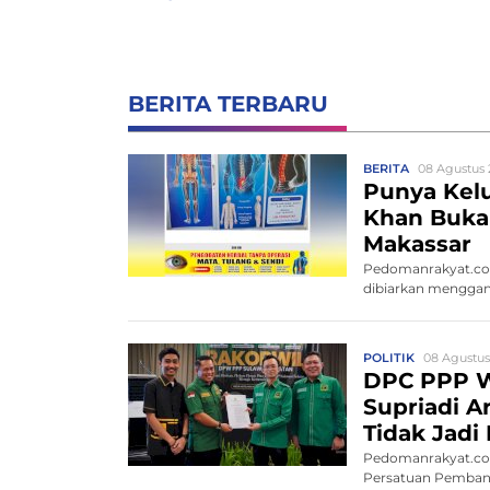
BERITA TERBARU
BERITA
08 Agustus 
Punya Kelu
Khan Buka 
Makassar
Pedomanrakyat.com
dibiarkan menggang
POLITIK
08 Agustus
DPC PPP W
Supriadi A
Tidak Jadi
Pedomanrakyat.com
Persatuan Pembang