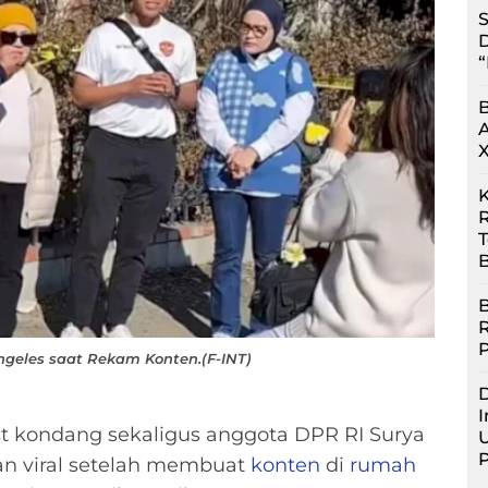
S
D
“
R
B
B
ngeles saat Rekam Konten.(F-INT)
D
I
t kondang sekaligus anggota DPR RI Surya
U
n viral setelah membuat
konten
di
rumah