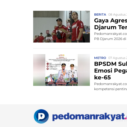
BERITA
08 Agustus 
Gaya Agres
Djarum Ter
Pedomanrakyat.com
PB Djarum 2026 di K
METRO
07 Agustus 
BPSDM Sul
Emosi Pega
ke-65
Pedomanrakyat.co
kompetensi penting