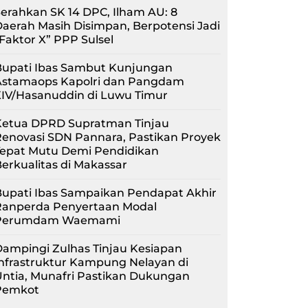
erahkan SK 14 DPC, Ilham AU: 8
aerah Masih Disimpan, Berpotensi Jadi
Faktor X” PPP Sulsel
Bupati Ibas Sambut Kunjungan
Astamaops Kapolri dan Pangdam
XIV/Hasanuddin di Luwu Timur
Ketua DPRD Supratman Tinjau
enovasi SDN Pannara, Pastikan Proyek
Tepat Mutu Demi Pendidikan
erkualitas di Makassar
upati Ibas Sampaikan Pendapat Akhir
Ranperda Penyertaan Modal
Perumdam Waemami
ampingi Zulhas Tinjau Kesiapan
nfrastruktur Kampung Nelayan di
ntia, Munafri Pastikan Dukungan
Pemkot