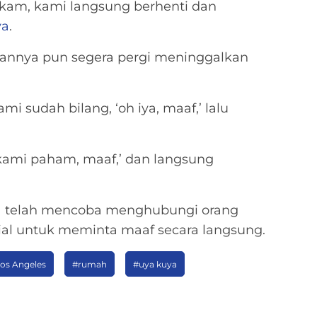
ekam, kami langsung berhenti dan
ya
.
annya pun segera pergi meninggalkan
ami sudah bilang, ‘oh iya, maaf,’ lalu
kami paham, maaf,’ dan langsung
ga telah mencoba menghubungi orang
sial untuk meminta maaf secara langsung.
os Angeles
#rumah
#uya kuya