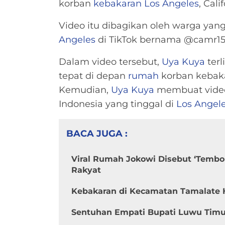
korban
kebakaran
Los Angeles
, Cali
Video itu dibagikan oleh warga ya
Angeles
di TikTok bernama @camr15
Dalam video tersebut,
Uya Kuya
terl
tepat di depan
rumah
korban kebak
Kemudian,
Uya Kuya
membuat video
Indonesia yang tinggal di
Los Angel
BACA JUGA :
Viral Rumah Jokowi Disebut ‘Tembok 
Rakyat
Kebakaran di Kecamatan Tamalate
Sentuhan Empati Bupati Luwu Timu