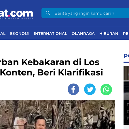
NAL
EKONOMI
INTERNATIONAL
OLAHRAGA
HIBURAN
RE
P
rban Kebakaran di Los
onten, Beri Klarifikasi
D
D
P