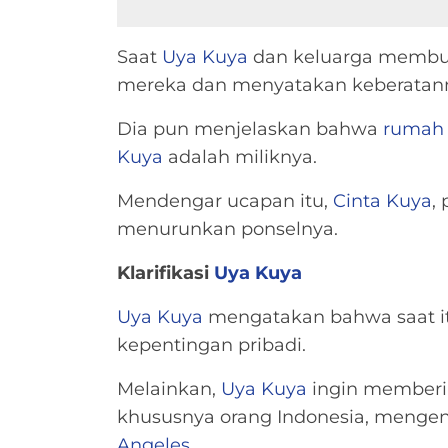
Saat
Uya Kuya
dan keluarga membuat
mereka dan menyatakan keberatan
Dia pun menjelaskan bahwa
rumah
Kuya
adalah miliknya.
Mendengar ucapan itu,
Cinta Kuya
,
menurunkan ponselnya.
Klarifikasi
Uya Kuya
Uya Kuya
mengatakan bahwa saat i
kepentingan pribadi.
Melainkan,
Uya Kuya
ingin memberik
khususnya orang Indonesia, mengenai
Angeles
.