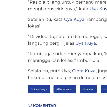
“Pas dia bilang untuk berhenti mer
menghapus videonya,” kata
Uya Ku
Setelah itu, kata
Uya Kuya
, rombong
lokasi.
“Di video itu, setelah dia menegur, k
langsung pergi,” jelas
Uya Kuya
.
“Kami juga sudah menyampaikan, ‘
meninggalkan lokasi,” imbuh dia.
Selain itu, putri Uya,
Cinta Kuya
, ju
tersebut melalui pesan di media so
#cinta kuya
#Kebakaran
#konten
#L
KOMENTAR