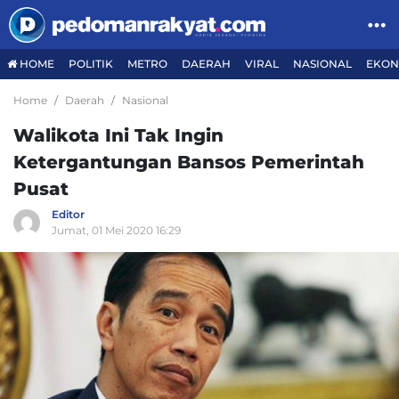
HOME
POLITIK
METRO
DAERAH
VIRAL
NASIONAL
EKON
Home
Daerah
Nasional
Walikota Ini Tak Ingin
Ketergantungan Bansos Pemerintah
Pusat
Editor
Jumat, 01 Mei 2020 16:29