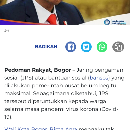
int
BAGIKAN
Pedoman Rakyat, Bogor
– Jaring pengaman
sosial (JPS) atau bantuan sosial (
bansos
) yang
dilakukan pemerintah pusat belum begitu
maksimal. Sebagaimana diketahui, JPS
tersebut diperuntukkan kepada warga
selama masa pandemi virus korona (Covid-
19).
Wali Kota Bogor
,
Bima Arya
mengaku tak