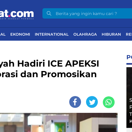
NAL
EKONOMI
INTERNATIONAL
OLAHRAGA
HIBURAN
RE
P
yah Hadiri ICE APEKSI
orasi dan Promosikan
T
K