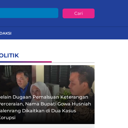
Cari
DAKSI
OLITIK
Selain Dugaan Pemalsuan Keterangan
Perceraian, Nama Bupati Gowa Husniah
alenrang Dikaitkan di Dua Kasus
orupsi