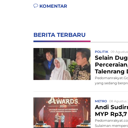
KOMENTAR
BERITA TERBARU
POLITIK
09 Agustus
Selain Du
Perceraia
Talenrang 
Pedomanrakyat.Gow
yang sedang berpros
METRO
08 Agustus 
Andi Sudir
MYP Rp3,7 
Pedomanrakyat.com
Sulaiman memperce