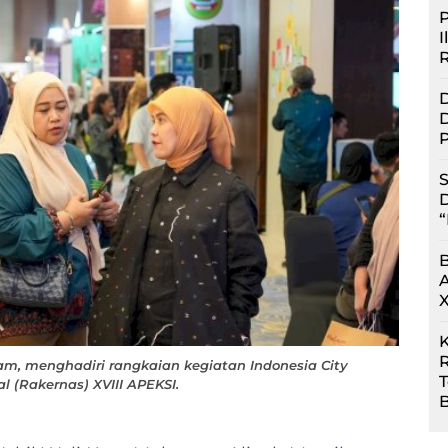
P
I
D
D
P
S
D
“
R
ham, menghadiri rangkaian kegiatan Indonesia City
 (Rakernas) XVIII APEKSI.
B