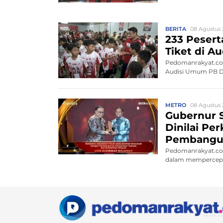
BERITA
08 Agustus 
233 Peserta
Tiket di 
Pedomanrakyat.com,
Audisi Umum PB Dja
METRO
08 Agustus 
Gubernur S
Dinilai Pe
Pembangu
Pedomanrakyat.com
dalam mempercepat