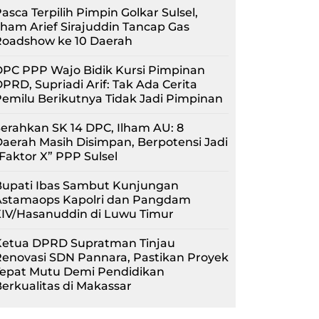
asca Terpilih Pimpin Golkar Sulsel,
lham Arief Sirajuddin Tancap Gas
Roadshow ke 10 Daerah
PC PPP Wajo Bidik Kursi Pimpinan
PRD, Supriadi Arif: Tak Ada Cerita
emilu Berikutnya Tidak Jadi Pimpinan
erahkan SK 14 DPC, Ilham AU: 8
aerah Masih Disimpan, Berpotensi Jadi
Faktor X” PPP Sulsel
Bupati Ibas Sambut Kunjungan
Astamaops Kapolri dan Pangdam
XIV/Hasanuddin di Luwu Timur
Ketua DPRD Supratman Tinjau
enovasi SDN Pannara, Pastikan Proyek
Tepat Mutu Demi Pendidikan
erkualitas di Makassar