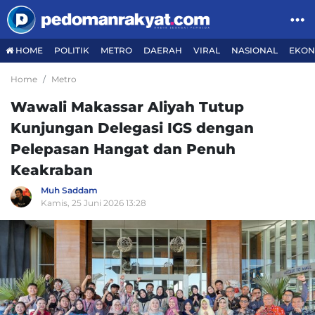
HOME
POLITIK
METRO
DAERAH
VIRAL
NASIONAL
EKON
Home
Metro
Wawali Makassar Aliyah Tutup
Kunjungan Delegasi IGS dengan
Pelepasan Hangat dan Penuh
Keakraban
Muh Saddam
Kamis, 25 Juni 2026 13:28