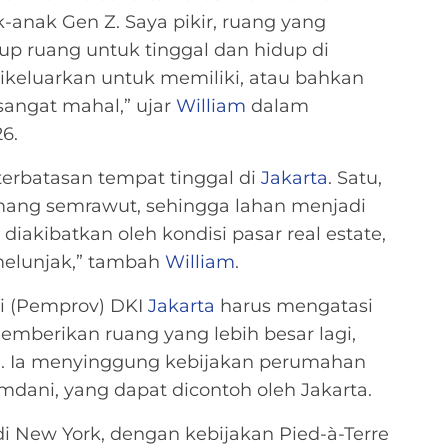
-anak Gen Z. Saya pikir, ruang yang
p ruang untuk tinggal dan hidup di
dikeluarkan untuk memiliki, atau bahkan
sangat mahal,” ujar
William
dalam
26.
keterbatasan tempat tinggal di
Jakarta
. Satu,
mang semrawut, sehingga lahan menjadi
iakibatkan oleh kondisi pasar real estate,
elunjak,” tambah
William
.
i (Pemprov) DKI
Jakarta
harus mengatasi
memberikan ruang yang lebih besar lagi,
a. Ia menyinggung kebijakan perumahan
mdani, yang dapat dicontoh oleh Jakarta.
 New York, dengan kebijakan Pied-à-Terre