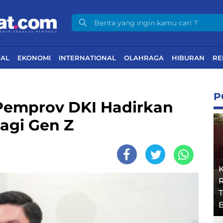
NAL
EKONOMI
INTERNATIONAL
OLAHRAGA
HIBURAN
RE
P
Pemprov DKI Hadirkan
agi Gen Z
R
B