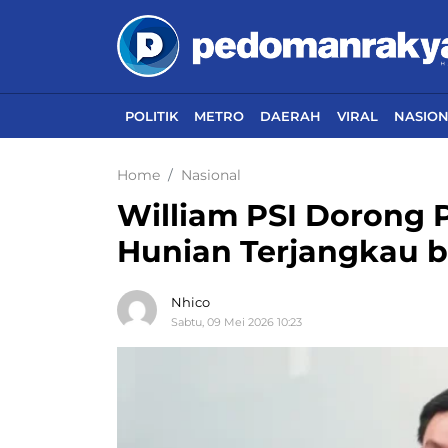
POLITIK
METRO
DAERAH
VIRAL
NASIO
Home
Nasional
William PSI Dorong 
Hunian Terjangkau b
Nhico
Sabtu, 09 Mei 2026 10:23