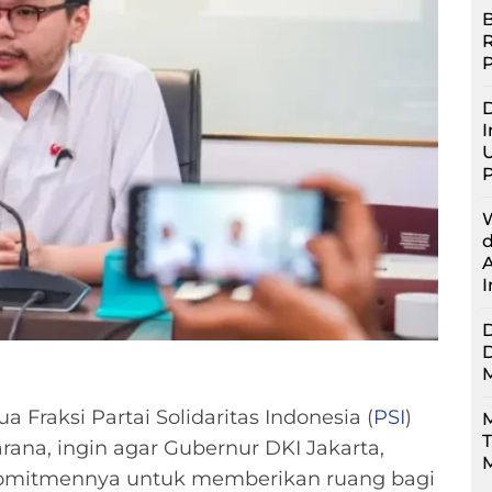
B
D
I
U
a Fraksi Partai Solidaritas Indonesia (
PSI
)
M
rana, ingin agar Gubernur DKI Jakarta,
M
komitmennya untuk memberikan ruang bagi