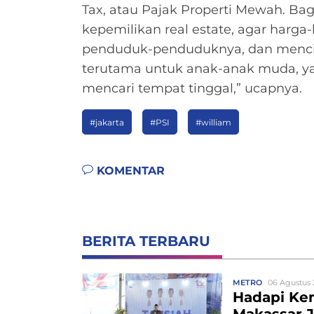
Tax, atau Pajak Properti Mewah. B
kepemilikan real estate, agar harga
penduduk-penduduknya, dan mencip
terutama untuk anak-anak muda, y
mencari tempat tinggal,” ucapnya.
#jakarta
#PSI
#william
KOMENTAR
BERITA TERBARU
METRO
06 Agustus 
Hadapi Ke
Makassar J