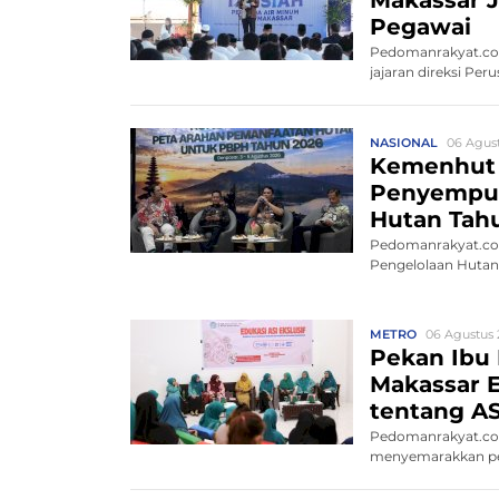
Pegawai
Pedomanrakyat.com
jajaran direksi P
NASIONAL
06 Agust
Kemenhut
Penyempur
Hutan Tah
Pedomanrakyat.com
Pengelolaan Hutan 
METRO
06 Agustus 
Pekan Ibu
Makassar E
tentang AS
Pedomanrakyat.com
menyemarakkan per
Tah...