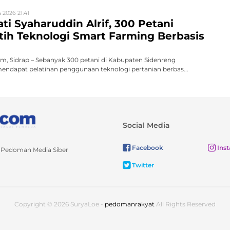
 2026 21:41
ati Syaharuddin Alrif, 300 Petani
atih Teknologi Smart Farming Berbasis
, Sidrap – Sebanyak 300 petani di Kabupaten Sidenreng
endapat pelatihan penggunaan teknologi pertanian berbas...
Social Media
Facebook
Ins
Pedoman Media Siber
Twitter
Copyright © 2026 SuryaLoe -
pedomanrakyat
All Rights Reserved