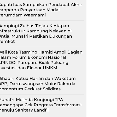
upati Ibas Sampaikan Pendapat Akhir
Ranperda Penyertaan Modal
Perumdam Waemami
ampingi Zulhas Tinjau Kesiapan
nfrastruktur Kampung Nelayan di
ntia, Munafri Pastikan Dukungan
Pemkot
Wali Kota Tasming Hamid Ambil Bagian
dalam Forum Ekonomi Nasional
APINDO, Parepare Bidik Peluang
Investasi dan Ekspor UMKM
Dihadiri Ketua Harian dan Waketum
DPP, Darmswangsah Muin: Rakorda
Momentum Perkuat Soliditas
unafri-Melinda Kunjungi TPA
Tamangapa Cek Progress Transformasi
enuju Sanitary Landfill