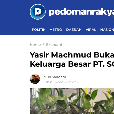
POLITIK
METRO
DAERAH
VIRAL
NASIO
Home
Ekonomi
Yasir Machmud Buka
Keluarga Besar PT. S
Muh Saddam
Selasa, 04 April 2023 22:05