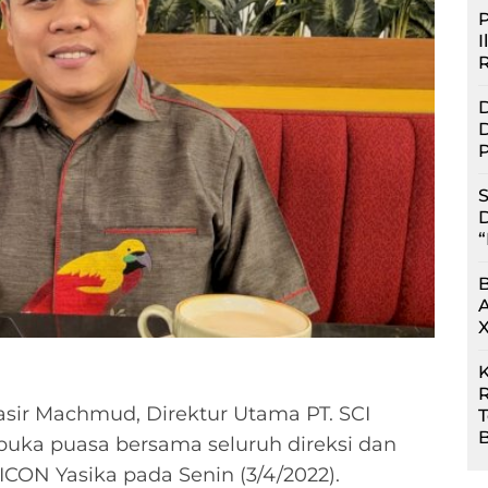
P
I
D
D
P
S
D
“
R
sir Machmud, Direktur Utama PT. SCI
B
buka puasa bersama seluruh direksi dan
ICON Yasika pada Senin (3/4/2022).