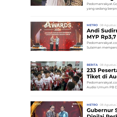
Pedomanrakyat.Gow
yang sedang berpros
METRO
08 Agustus 
Andi Sudir
MYP Rp3,7 
Pedomanrakyat.com
Sulaiman memperce
BERITA
08 Agustus 
233 Peserta
Tiket di 
Pedomanrakyat.com,
Audisi Umum PB Dja
METRO
08 Agustus 
Gubernur S
Dinilai Pe