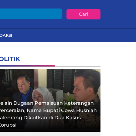
Cari
DAKSI
OLITIK
Selain Dugaan Pemalsuan Keterangan
Perceraian, Nama Bupati Gowa Husniah
alenrang Dikaitkan di Dua Kasus
orupsi