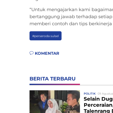
“Untuk mengajarkan kami bagaiman
bertanggung jawab terhadap setiap 
memberi contoh dan tips berkinerja
#perseroda sulsel
KOMENTAR
BERITA TERBARU
POLITIK
09 Agustus
Selain Du
Perceraia
Talenrang 