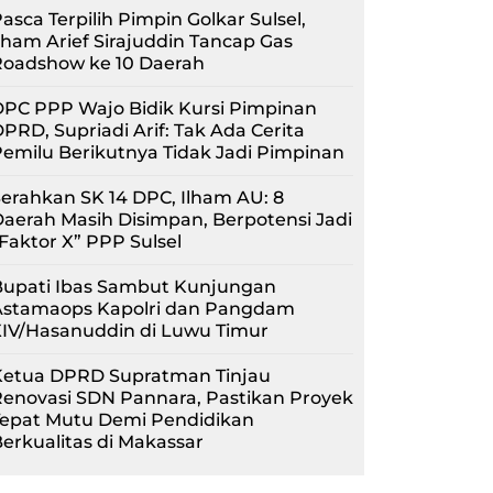
asca Terpilih Pimpin Golkar Sulsel,
lham Arief Sirajuddin Tancap Gas
Roadshow ke 10 Daerah
PC PPP Wajo Bidik Kursi Pimpinan
PRD, Supriadi Arif: Tak Ada Cerita
emilu Berikutnya Tidak Jadi Pimpinan
erahkan SK 14 DPC, Ilham AU: 8
aerah Masih Disimpan, Berpotensi Jadi
Faktor X” PPP Sulsel
Bupati Ibas Sambut Kunjungan
Astamaops Kapolri dan Pangdam
XIV/Hasanuddin di Luwu Timur
Ketua DPRD Supratman Tinjau
enovasi SDN Pannara, Pastikan Proyek
Tepat Mutu Demi Pendidikan
erkualitas di Makassar