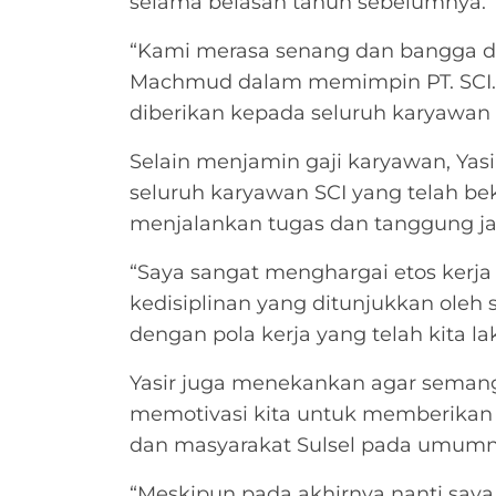
selama belasan tahun sebelumnya.
“Kami merasa senang dan bangga de
Machmud dalam memimpin PT. SCI. 
diberikan kepada seluruh karyawan S
Selain menjamin gaji karyawan, Yas
seluruh karyawan SCI yang telah be
menjalankan tugas dan tanggung j
“Saya sangat menghargai etos kerja 
kedisiplinan yang ditunjukkan oleh 
dengan pola kerja yang telah kita la
Yasir juga menekankan agar semanga
memotivasi kita untuk memberikan y
dan masyarakat Sulsel pada umumn
“Meskipun pada akhirnya nanti saya