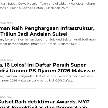
a – Bupati Gowa Husniah Talenrang dikaitkan tiga kasus hukum
es di Polda Sulawesi Selatan (Sulsel) dan Polre...
2026 21:30
man Raih Penghargaan Infrastruktur,
Triliun Jadi Andalan Sulsel
, Jakarta – Komitmen Gubernur Sulawesi Selatan Andi Sudirman
pat pembangunan infrastruktur melalui skema Multi...
2026 20:32
, 16 Lolos! Ini Daftar Peraih Super
Audisi Umum PB Djarum 2026 Makassar
 Makassar – Sejumlah 16 atlet berhasil meraih Super Tiket pada
rum 2026 Makassar yang bergulir di GOR Dafest...
2026 19:27
ulsel Raih detiktimur Awards, MYP
rkuat Konektivitas dan Pemerataan