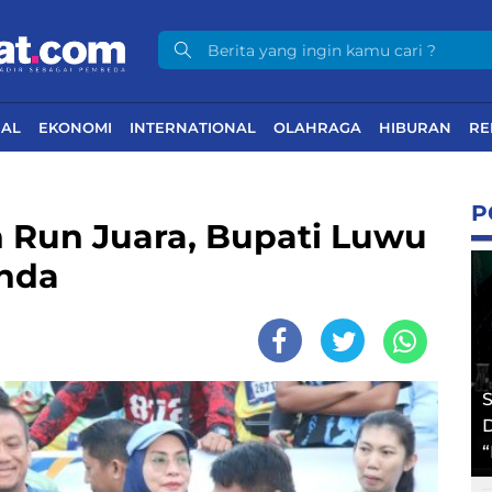
NAL
EKONOMI
INTERNATIONAL
OLAHRAGA
HIBURAN
RE
P
un Run Juara, Bupati Luwu
anda
S
D
“