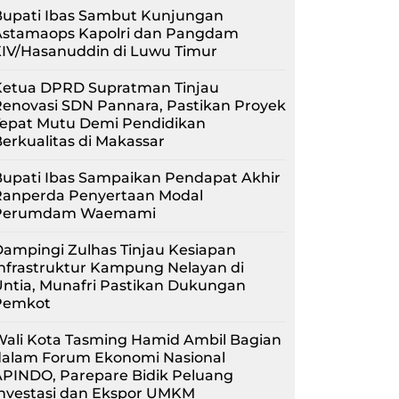
Bupati Ibas Sambut Kunjungan
Astamaops Kapolri dan Pangdam
XIV/Hasanuddin di Luwu Timur
Ketua DPRD Supratman Tinjau
enovasi SDN Pannara, Pastikan Proyek
Tepat Mutu Demi Pendidikan
erkualitas di Makassar
upati Ibas Sampaikan Pendapat Akhir
Ranperda Penyertaan Modal
Perumdam Waemami
ampingi Zulhas Tinjau Kesiapan
nfrastruktur Kampung Nelayan di
ntia, Munafri Pastikan Dukungan
Pemkot
Wali Kota Tasming Hamid Ambil Bagian
dalam Forum Ekonomi Nasional
APINDO, Parepare Bidik Peluang
Investasi dan Ekspor UMKM