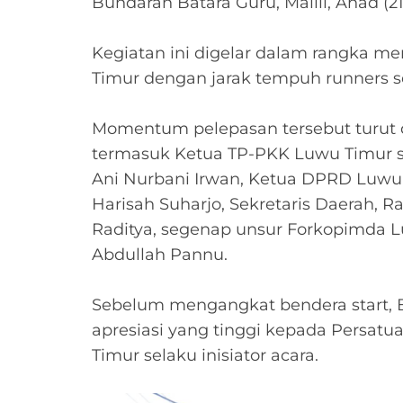
Bundaran Batara Guru, Malili, Ahad (21
‎Kegiatan ini digelar dalam rangka m
Timur dengan jarak tempuh runners s
‎Momentum pelepasan tersebut turut d
termasuk Ketua TP-PKK Luwu Timur se
Ani Nurbani Irwan, Ketua DPRD Luwu T
Harisah Suharjo, Sekretaris Daerah,
Raditya, segenap unsur Forkopimda L
Abdullah Pannu.
‎Sebelum mengangkat bendera start,
apresiasi yang tinggi kepada Persatu
Timur selaku inisiator acara.