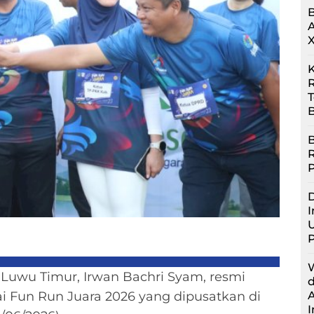
R
B
B
D
I
U
 Luwu Timur, Irwan Bachri Syam, resmi
ai Fun Run Juara 2026 yang dipusatkan di