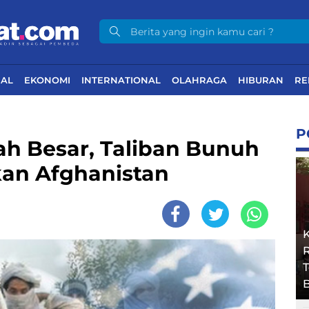
NAL
EKONOMI
INTERNATIONAL
OLAHRAGA
HIBURAN
RE
P
ah Besar, Taliban Bunuh
kan Afghanistan
R
B