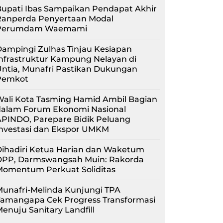
upati Ibas Sampaikan Pendapat Akhir
Ranperda Penyertaan Modal
Perumdam Waemami
ampingi Zulhas Tinjau Kesiapan
nfrastruktur Kampung Nelayan di
ntia, Munafri Pastikan Dukungan
Pemkot
Wali Kota Tasming Hamid Ambil Bagian
dalam Forum Ekonomi Nasional
APINDO, Parepare Bidik Peluang
Investasi dan Ekspor UMKM
Dihadiri Ketua Harian dan Waketum
DPP, Darmswangsah Muin: Rakorda
Momentum Perkuat Soliditas
unafri-Melinda Kunjungi TPA
Tamangapa Cek Progress Transformasi
enuju Sanitary Landfill