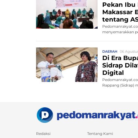
Pekan Ibu
Makassar E
tentang AS
Pedomanrakyat.com
menyemarakkan per
Tah...
DAERAH
06 Agustus
Di Era Bup
Sidrap Dil
Digital
Pedomanrakyat.com
Rappang (Sidrap) m
Redaksi
Tentang Kami