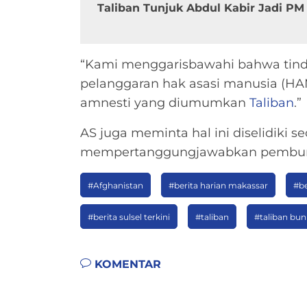
Taliban Tunjuk Abdul Kabir Jadi PM
“Kami menggarisbawahi bahwa tin
pelanggaran hak asasi manusia (HA
amnesti yang diumumkan
Taliban
.”
AS juga meminta hal ini diselidiki s
mempertanggungjawabkan pembunu
#Afghanistan
#berita harian makassar
#be
#berita sulsel terkini
#taliban
#taliban bu
KOMENTAR