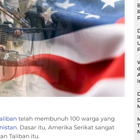
B
D
I
U
aliban
telah membunuh 100 warga yang
M
nistan
. Dasar itu, Amerika Serikat sangat
M
n Taliban itu.