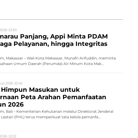
2026 23:30
marau Panjang, Appi Minta PDAM
aga Pelayanan, hingga Integritas
, Makassar – Wali Kota Makassar, Munafri Arifuddin, meminta
erusahaan Umum Daerah (Perumda) Air Minum Kota Mak...
us 2026 22:42
 Himpun Masukan untuk
naan Peta Arahan Pemanfaatan
un 2026
, Bali – Kementerian Kehutanan melalui Direktorat Jenderal
Lestari (PHL) terus memperkuat tata kelola pemanfa...
2026 22:22