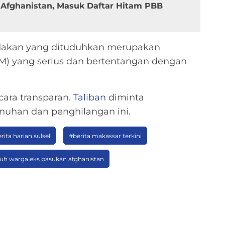
 Afghanistan, Masuk Daftar Hitam PBB
dakan yang dituduhkan merupakan
M) yang serius dan bertentangan dengan
ecara transparan.
Taliban
diminta
han dan penghilangan ini.
rita harian sulsel
#berita makassar terkini
nuh warga eks pasukan afghanistan