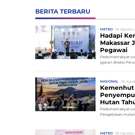
BERITA TERBARU
METRO
06 Agustus 
Hadapi Ke
Makassar J
Pegawai
Pedomanrakyat.com
jajaran direksi P
NASIONAL
06 Agust
Kemenhut
Penyempur
Hutan Tah
Pedomanrakyat.com
Pengelolaan Hutan 
METRO
06 Agustus 