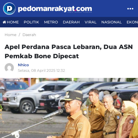
HOME
POLITIK
METRO
DAERAH
VIRAL
NASIONAL
EKON
Home
Daerah
Apel Perdana Pasca Lebaran, Dua ASN
Pemkab Bone Dipecat
Nhico
Selasa, 08 April 2025 12:32