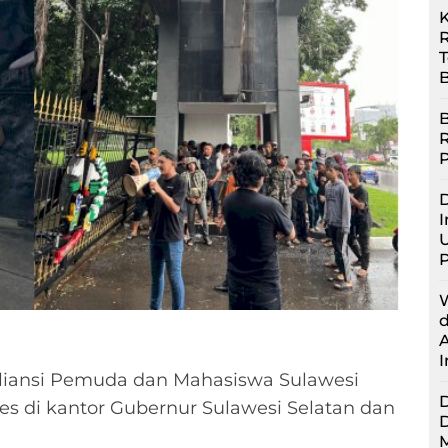
R
B
B
D
I
U
liansi Pemuda dan Mahasiswa Sulawesi
es di kantor Gubernur Sulawesi Selatan dan