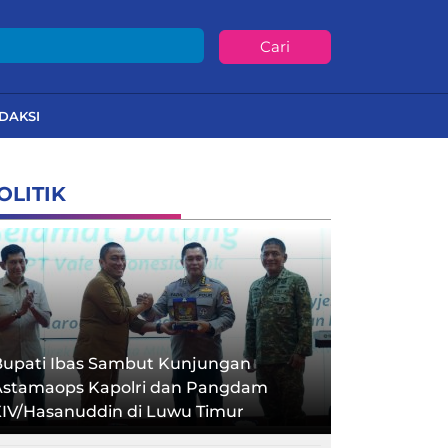
Cari
DAKSI
OLITIK
Bupati Ibas Sambut Kunjungan
Astamaops Kapolri dan Pangdam
XIV/Hasanuddin di Luwu Timur