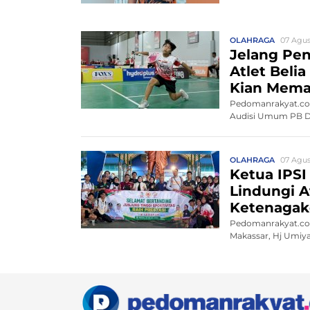
OLAHRAGA
07 Agus
Jelang Pe
Atlet Beli
Kian Mem
Pedomanrakyat.com,
Audisi Umum PB Dj
OLAHRAGA
07 Agus
Ketua IPS
Lindungi 
Ketenagak
Pedomanrakyat.com,
Makassar, Hj Umiya