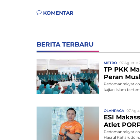
KOMENTAR
BERITA TERBARU
METRO
07 Agustus 2
TP PKK Mak
Peran Mus
Pedomanrakyat.com
kajian Islam bert
OLAHRAGA
07 Agus
ESI Makass
Atlet POR
Pedomanrakyat.com,
Hasrul Kaharuddin