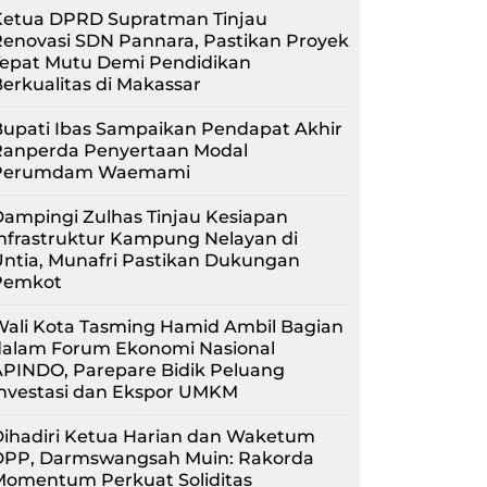
Ketua DPRD Supratman Tinjau
enovasi SDN Pannara, Pastikan Proyek
Tepat Mutu Demi Pendidikan
erkualitas di Makassar
upati Ibas Sampaikan Pendapat Akhir
Ranperda Penyertaan Modal
Perumdam Waemami
ampingi Zulhas Tinjau Kesiapan
nfrastruktur Kampung Nelayan di
ntia, Munafri Pastikan Dukungan
Pemkot
Wali Kota Tasming Hamid Ambil Bagian
dalam Forum Ekonomi Nasional
APINDO, Parepare Bidik Peluang
Investasi dan Ekspor UMKM
Dihadiri Ketua Harian dan Waketum
DPP, Darmswangsah Muin: Rakorda
Momentum Perkuat Soliditas