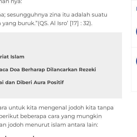
man nya:
a; sesungguhnya zina itu adalah suatu
ang buruk.”(QS. Al Isro’ [17] : 32).
iat Islam
aca Doa Berharap Dilancarkan Rezeki
i dan Diberi Aura Positif
ara untuk kita mengenal jodoh kita tanpa
 berikut beberapa cara yang mungkin
jodoh menurut islam antara lain: