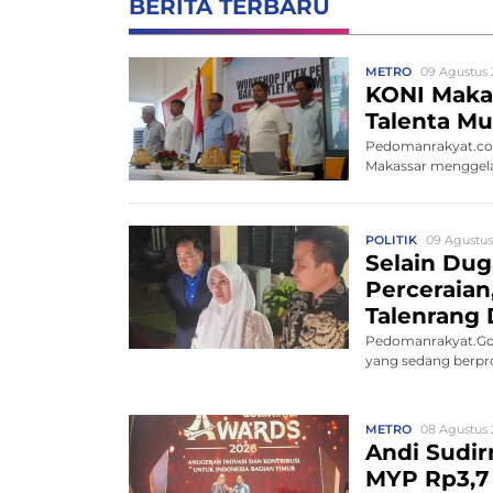
BERITA TERBARU
METRO
09 Agustus 
KONI Makas
Talenta Mu
Pedomanrakyat.com
Makassar menggelar
POLITIK
09 Agustus
Selain Du
Perceraia
Talenrang 
Pedomanrakyat.Gow
yang sedang berpros
METRO
08 Agustus 
Andi Sudir
MYP Rp3,7 