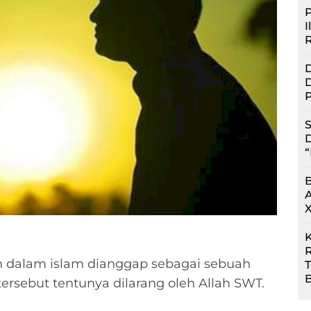
P
I
D
D
P
S
D
“
R
n dalam islam dianggap sebagai sebuah
B
tersebut tentunya dilarang oleh Allah SWT.