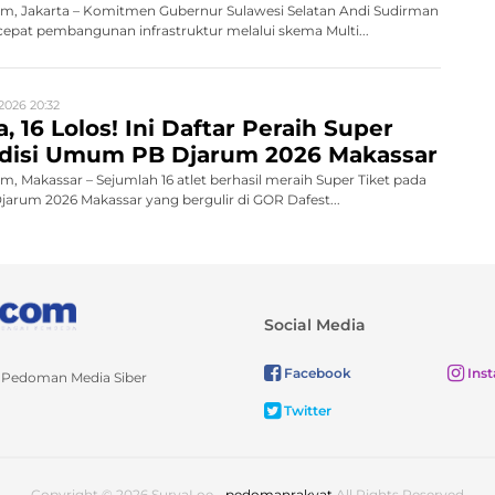
, Jakarta – Komitmen Gubernur Sulawesi Selatan Andi Sudirman
pat pembangunan infrastruktur melalui skema Multi...
2026 20:32
, 16 Lolos! Ini Daftar Peraih Super
Audisi Umum PB Djarum 2026 Makassar
 Makassar – Sejumlah 16 atlet berhasil meraih Super Tiket pada
rum 2026 Makassar yang bergulir di GOR Dafest...
Social Media
Facebook
Ins
Pedoman Media Siber
Twitter
Copyright © 2026 SuryaLoe -
pedomanrakyat
All Rights Reserved