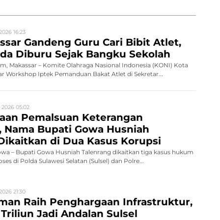
2026 16:23
sar Gandeng Guru Cari Bibit Atlet,
da Diburu Sejak Bangku Sekolah
, Makassar – Komite Olahraga Nasional Indonesia (KONI) Kota
 Workshop Iptek Pemanduan Bakat Atlet di Sekretar...
 2026 05:02
gaan Pemalsuan Keterangan
n, Nama Bupati Gowa Husniah
Dikaitkan di Dua Kasus Korupsi
a – Bupati Gowa Husniah Talenrang dikaitkan tiga kasus hukum
es di Polda Sulawesi Selatan (Sulsel) dan Polre...
2026 21:30
man Raih Penghargaan Infrastruktur,
Triliun Jadi Andalan Sulsel