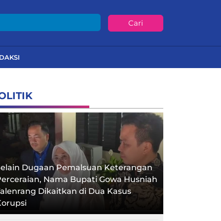
Cari
DAKSI
OLITIK
Selain Dugaan Pemalsuan Keterangan
Perceraian, Nama Bupati Gowa Husniah
alenrang Dikaitkan di Dua Kasus
orupsi