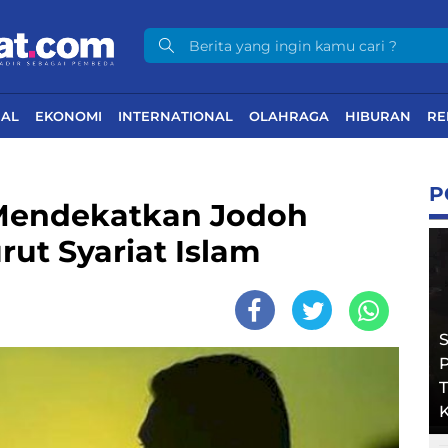
NAL
EKONOMI
INTERNATIONAL
OLAHRAGA
HIBURAN
RE
P
 Mendekatkan Jodoh
ut Syariat Islam
T
K