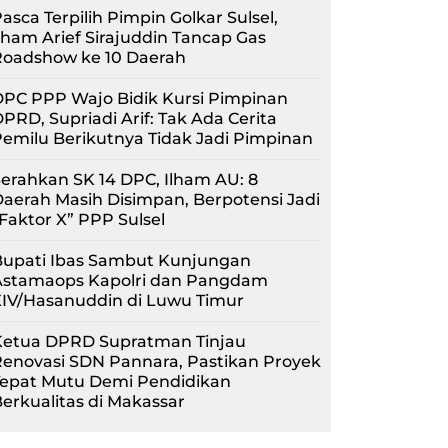
asca Terpilih Pimpin Golkar Sulsel,
lham Arief Sirajuddin Tancap Gas
Roadshow ke 10 Daerah
PC PPP Wajo Bidik Kursi Pimpinan
PRD, Supriadi Arif: Tak Ada Cerita
emilu Berikutnya Tidak Jadi Pimpinan
erahkan SK 14 DPC, Ilham AU: 8
aerah Masih Disimpan, Berpotensi Jadi
Faktor X” PPP Sulsel
Bupati Ibas Sambut Kunjungan
Astamaops Kapolri dan Pangdam
XIV/Hasanuddin di Luwu Timur
Ketua DPRD Supratman Tinjau
enovasi SDN Pannara, Pastikan Proyek
Tepat Mutu Demi Pendidikan
erkualitas di Makassar