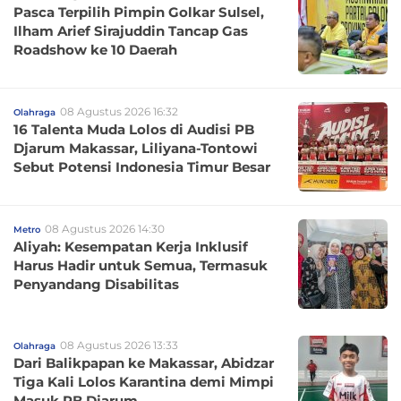
Pasca Terpilih Pimpin Golkar Sulsel,
Ilham Arief Sirajuddin Tancap Gas
Roadshow ke 10 Daerah
08 Agustus 2026 16:32
Olahraga
16 Talenta Muda Lolos di Audisi PB
Djarum Makassar, Liliyana-Tontowi
Sebut Potensi Indonesia Timur Besar
08 Agustus 2026 14:30
Metro
Aliyah: Kesempatan Kerja Inklusif
Harus Hadir untuk Semua, Termasuk
Penyandang Disabilitas
08 Agustus 2026 13:33
Olahraga
Dari Balikpapan ke Makassar, Abidzar
Tiga Kali Lolos Karantina demi Mimpi
Masuk PB Djarum