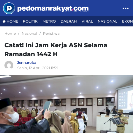
HOME
POLITIK
METRO
DAERAH
VIRAL
NASIONAL
EKON
Home
Nasional
Peristiwa
Catat! Ini Jam Kerja ASN Selama
Ramadan 1442 H
Jennaroka
Senin, 12 April 2021 11:59