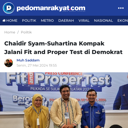
HOME
POLITIK
METRO
DAERAH
VIRAL
NASIONAL
EKON
Home
Politik
Chaidir Syam-Suhartina Kompak
Jalani Fit and Proper Test di Demokrat
Muh Saddam
Senin, 27 Mei 2024 19:55