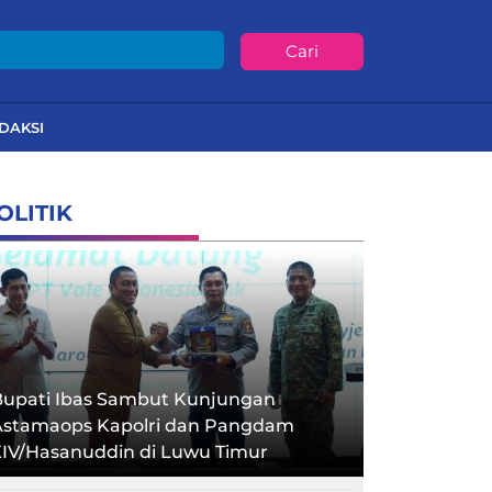
Cari
DAKSI
OLITIK
Bupati Ibas Sambut Kunjungan
Astamaops Kapolri dan Pangdam
XIV/Hasanuddin di Luwu Timur