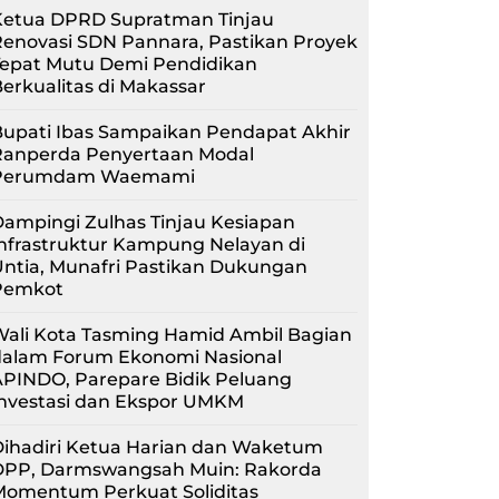
Ketua DPRD Supratman Tinjau
enovasi SDN Pannara, Pastikan Proyek
Tepat Mutu Demi Pendidikan
erkualitas di Makassar
upati Ibas Sampaikan Pendapat Akhir
Ranperda Penyertaan Modal
Perumdam Waemami
ampingi Zulhas Tinjau Kesiapan
nfrastruktur Kampung Nelayan di
ntia, Munafri Pastikan Dukungan
Pemkot
Wali Kota Tasming Hamid Ambil Bagian
dalam Forum Ekonomi Nasional
APINDO, Parepare Bidik Peluang
Investasi dan Ekspor UMKM
Dihadiri Ketua Harian dan Waketum
DPP, Darmswangsah Muin: Rakorda
Momentum Perkuat Soliditas