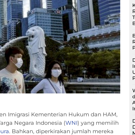
R
B
B
D
I
U
jen Imigrasi Kementerian Hukum dan HAM,
rga Negara Indonesia (
WNI
) yang memilih
ura
. Bahkan, diperkirakan jumlah mereka