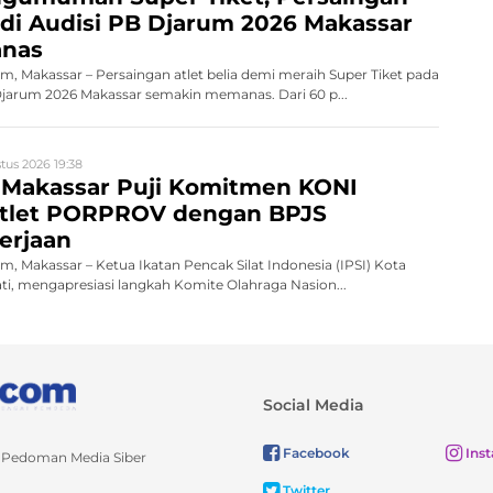
a di Audisi PB Djarum 2026 Makassar
anas
 Makassar – Persaingan atlet belia demi meraih Super Tiket pada
arum 2026 Makassar semakin memanas. Dari 60 p...
tus 2026 19:38
I Makassar Puji Komitmen KONI
Atlet PORPROV dengan BPJS
erjaan
 Makassar – Ketua Ikatan Pencak Silat Indonesia (IPSI) Kota
ti, mengapresiasi langkah Komite Olahraga Nasion...
Social Media
Facebook
Ins
Pedoman Media Siber
Twitter