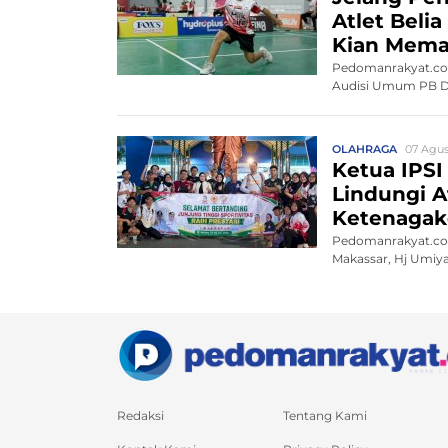
Atlet Beli
Kian Mem
Pedomanrakyat.com,
Audisi Umum PB Dj
OLAHRAGA
07 Agus
Ketua IPS
Lindungi 
Ketenagak
Pedomanrakyat.com,
Makassar, Hj Umiya
Redaksi
Tentang Kami