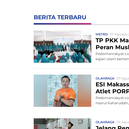
BERITA TERBARU
METRO
07 Agustus 2
TP PKK Mak
Peran Mus
Pedomanrakyat.com
kajian Islam bert
OLAHRAGA
07 Agus
ESI Makass
Atlet POR
Pedomanrakyat.com,
Hasrul Kaharuddin
OLAHRAGA
07 Agus
Jelang Pe