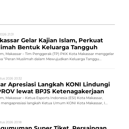
026 21:31
assar Gelar Kajian Islam, Perkuat
limah Bentuk Keluarga Tangguh
, Makassar – Tim Penggerak (TP) PKK Kota Makassar menggelar
ema “Peran Muslimah dalam Mewujudkan Keluarga Tanggu...
tus 2026 20:32
ar Apresiasi Langkah KONI Lindungi
PROV lewat BPJS Ketenagakerjaan
 Makassar – Ketua Esports Indonesia (ESI) Kota Makassar,
, mengapresiasi langkah Ketua Umum KONI Kota Makassar, I...
tus 2026 20:18
ngumuman Super Tiket, Persaingan