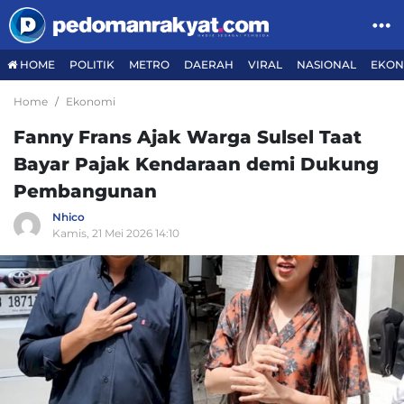
HOME
POLITIK
METRO
DAERAH
VIRAL
NASIONAL
EKON
Home
Ekonomi
Fanny Frans Ajak Warga Sulsel Taat
Bayar Pajak Kendaraan demi Dukung
Pembangunan
Nhico
Kamis, 21 Mei 2026 14:10