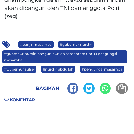
akan dibangun oleh TNI dan anggota Polri.
(zeg)
#banjir masamba
#gubernur nurdin
#gubernur nurdin bangun hunian sementara untuk pengungsi
masamba
#Gubernur sulsel
#nurdin abdullah
#pengungsi masamba
BAGIKAN
KOMENTAR