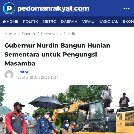
HOME
POLITIK
METRO
DAERAH
VIRAL
NASIONAL
EKON
Home
Daerah
Peristiwa
Politik
Gubernur Nurdin Bangun Hunian
Sementara untuk Pengungsi
Masamba
Editor
Sabtu, 18 Juli 2020 11:34