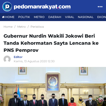
HOME
POLITIK
METRO
DAERAH
VIRAL
NASIONAL
EKON
Home
Metro
Peristiwa
Gubernur Nurdin Wakili Jokowi Beri
Tanda Kehormatan Sayta Lencana ke
PNS Pemprov
Editor
Kamis, 13 Agustus 2020 12:30