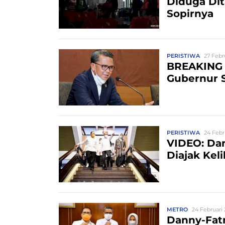
Diduga Di
Sopirnya
PERISTIWA
27 Febr
BREAKING 
Gubernur S
PERISTIWA
24 Febr
VIDEO: Dan
Diajak Kel
METRO
24 Februari 
Danny-Fat