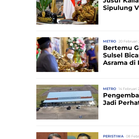
Jusuf Kall
Sipulung V
METRO
20 Februari 
Bertemu G
Sulsel Bic
Asrama di 
METRO
14 Februari 
Pengemban
Jadi Perha
PERISTIWA
08 Febr