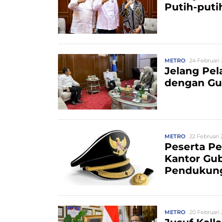
Putih-puti
METRO
24 Februari 
Jelang Pel
dengan Gu
METRO
22 Februari 
Peserta Pe
Kantor Gub
Pendukung
METRO
20 Februari 