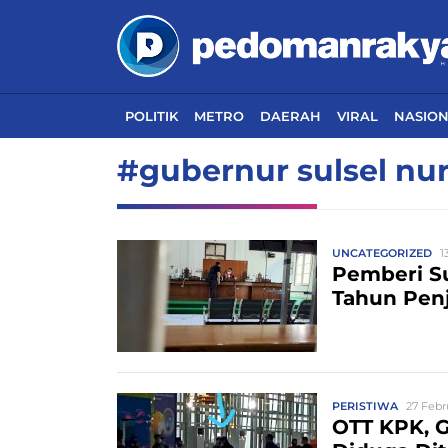
POLITIK
METRO
DAERAH
VIRAL
NASIO
#gubernur sulsel nu
UNCATEGORIZED
1
Pemberi Su
Tahun Pen
PERISTIWA
27 Febr
OTT KPK, G