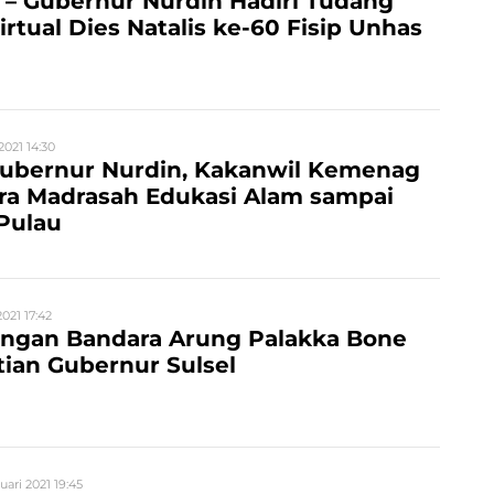
a – Gubernur Nurdin Hadiri Tudang
irtual Dies Natalis ke-60 Fisip Unhas
2021 14:30
ubernur Nurdin, Kakanwil Kemenag
ara Madrasah Edukasi Alam sampai
Pulau
2021 17:42
gan Bandara Arung Palakka Bone
tian Gubernur Sulsel
uari 2021 19:45