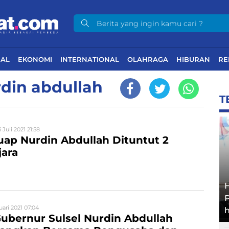
NAL
EKONOMI
INTERNATIONAL
OLAHRAGA
HIBURAN
RE
rdin abdullah
T
3 Juli 2021 21:58
ap Nurdin Abdullah Dituntut 2
jara
uari 2021 07:04
h
ubernur Sulsel Nurdin Abdullah