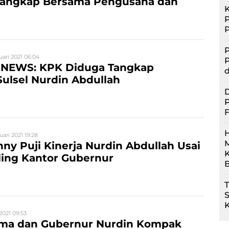
tangkap Bersama Pengusaha dan
P
uari 2021 06:04
P
NEWS: KPK Diduga Tangkap
d
ulsel Nurdin Abdullah
D
P
F
uari 2021 19:28
M
ny Puji Kinerja Nurdin Abdullah Usai
iling Kantor Gubernur
B
2021 09:53
ma dan Gubernur Nurdin Kompak