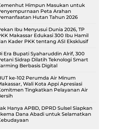
Kemenhut Himpun Masukan untuk
Penyempurnaan Peta Arahan
Pemanfaatan Hutan Tahun 2026
ekan Ibu Menyusui Dunia 2026, TP
KK Makassar Edukasi 300 Ibu Hamil
an Kader PKK tentang ASI Eksklusif
i Era Bupati Syaharuddin Alrif, 300
etani Sidrap Dilatih Teknologi Smart
arming Berbasis Digital
HUT ke-102 Perumda Air Minum
akassar, Wali Kota Appi Apresiasi
Komitmen Tingkatkan Pelayanan Air
ersih
Tak Hanya APBD, DPRD Sulsel Siapkan
Skema Dana Abadi untuk Selamatkan
Kebudayaan