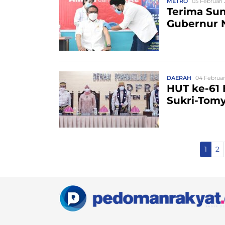
METRO
05 Februari 
Terima Sun
Gubernur N
DAERAH
04 Februari
HUT ke-61
Sukri-Tomy
1
2