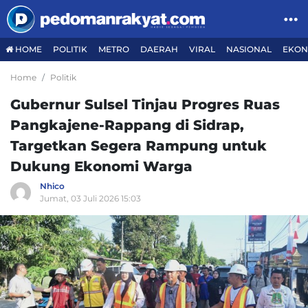
HOME
POLITIK
METRO
DAERAH
VIRAL
NASIONAL
EKON
Home
Politik
Gubernur Sulsel Tinjau Progres Ruas
Pangkajene-Rappang di Sidrap,
Targetkan Segera Rampung untuk
Dukung Ekonomi Warga
Nhico
Jumat, 03 Juli 2026 15:03