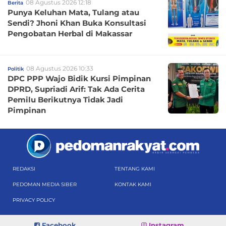
08 Agustus 2026 12:18
Berita
Punya Keluhan Mata, Tulang atau
Sendi? Jhoni Khan Buka Konsultasi
Pengobatan Herbal di Makassar
08 Agustus 2026 10:33
Politik
DPC PPP Wajo Bidik Kursi Pimpinan
DPRD, Supriadi Arif: Tak Ada Cerita
Pemilu Berikutnya Tidak Jadi
Pimpinan
REDAKSI
TENTANG KAMI
PEDOMAN MEDIA SIBER
KONTAK KAMI
PRIVACY POLICY
Facebook
Instagram