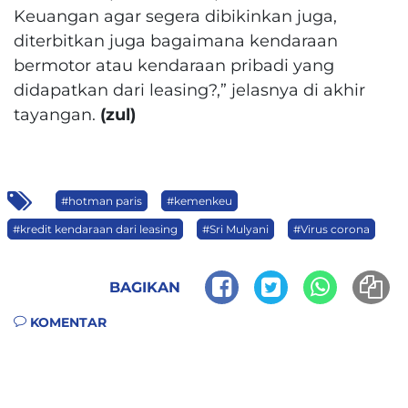
Keuangan agar segera dibikinkan juga,
diterbitkan juga bagaimana kendaraan
bermotor atau kendaraan pribadi yang
didapatkan dari leasing?,” jelasnya di akhir
tayangan.
(zul)
#hotman paris
#kemenkeu
#kredit kendaraan dari leasing
#Sri Mulyani
#Virus corona
BAGIKAN
KOMENTAR