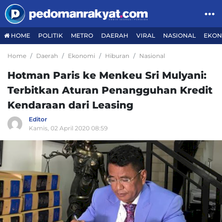
HOME
POLITIK
METRO
DAERAH
VIRAL
NASIONAL
EKON
Home
Daerah
Ekonomi
Hiburan
Nasional
Hotman Paris ke Menkeu Sri Mulyani:
Terbitkan Aturan Penangguhan Kredit
Kendaraan dari Leasing
Editor
Kamis, 02 April 2020 08:59