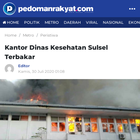
HOME
POLITIK
METRO
DAERAH
VIRAL
NASIONAL
EKON
Home
Metro
Peristiwa
Kantor Dinas Kesehatan Sulsel
Terbakar
Editor
Kamis, 30 Juli 2020 01:08