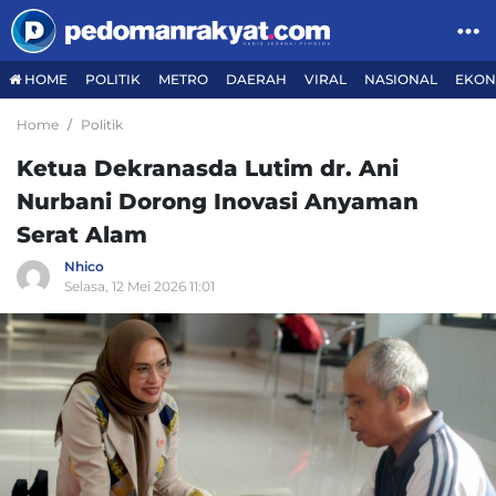
HOME
POLITIK
METRO
DAERAH
VIRAL
NASIONAL
EKON
Home
Politik
Ketua Dekranasda Lutim dr. Ani
Nurbani Dorong Inovasi Anyaman
Serat Alam
Nhico
Selasa, 12 Mei 2026 11:01