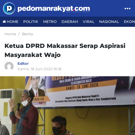
HOME
POLITIK
METRO
DAERAH
VIRAL
NASIONAL
EKON
Home
Berita
Ketua DPRD Makassar Serap Aspirasi
Masyarakat Wajo
Editor
Kamis, 18 Juni 2020 16:18