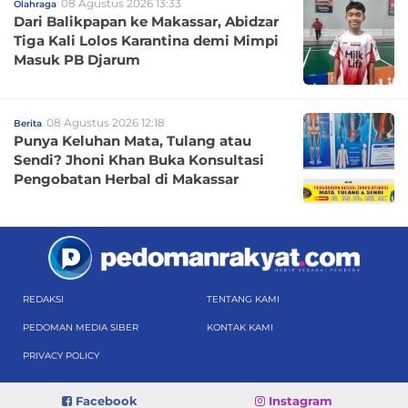
08 Agustus 2026 13:33
Olahraga
Dari Balikpapan ke Makassar, Abidzar
Tiga Kali Lolos Karantina demi Mimpi
Masuk PB Djarum
08 Agustus 2026 12:18
Berita
Punya Keluhan Mata, Tulang atau
Sendi? Jhoni Khan Buka Konsultasi
Pengobatan Herbal di Makassar
REDAKSI
TENTANG KAMI
PEDOMAN MEDIA SIBER
KONTAK KAMI
PRIVACY POLICY
Facebook
Instagram