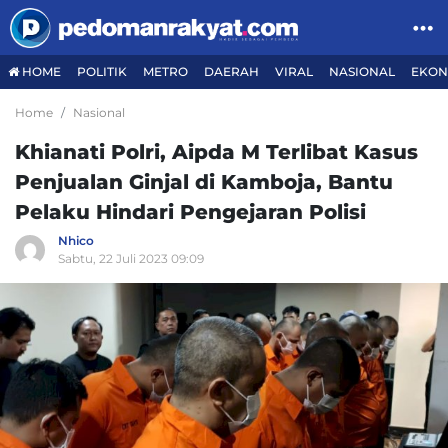
HOME
POLITIK
METRO
DAERAH
VIRAL
NASIONAL
EKON
Home
Nasional
Khianati Polri, Aipda M Terlibat Kasus
Penjualan Ginjal di Kamboja, Bantu
Pelaku Hindari Pengejaran Polisi
Nhico
Sabtu, 22 Juli 2023 09:09