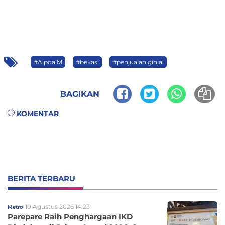
#Aipda M
#bekasi
#penjualan ginjal
BAGIKAN
KOMENTAR
BERITA TERBARU
10 Agustus 2026 14:23
Metro
Parepare Raih Penghargaan IKD