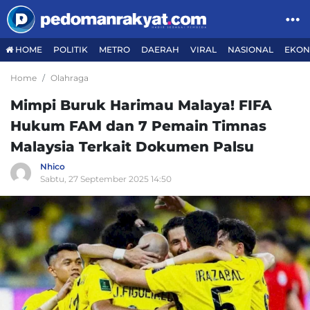
HOME
POLITIK
METRO
DAERAH
VIRAL
NASIONAL
EKON
Home
Olahraga
Mimpi Buruk Harimau Malaya! FIFA
Hukum FAM dan 7 Pemain Timnas
Malaysia Terkait Dokumen Palsu
Nhico
Sabtu, 27 September 2025 14:50