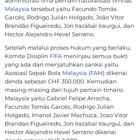
administrasi lima pemain naturalisasi timnas
Malaysia
tersebut yaitu Facundo Tomás
Garcés, Rodrigo Julián Holgado, João Vitor
Brandão Figueiredo, Jon Irazábal Iraurgui, dan
Hector Alejandro Hevel Serrano.
Setelah melalui proses hukum yang berlaku,
Komite Disiplin
FIFA
meninjau semua bukti
yang ada dan menjatuhkan sanksi yaitu
Asosiasi Sepak Bola
Malaysia
(
FAM
) dikenai
denda sebesar CHF 350.000. Kemudian
masing-masing dari tujuh pemain timans
Malaysia yaitu Gabriel Felipe Arrocha,
Facundo Tomás Garcés, Rodrigo Julian
Holgado, Imanol Javier Machuca, Joao Vitor
Brandao Figueiredo, Jon Irazabal Iraurgui, dan
Hector Alejandro Hevel Serrano dikenai