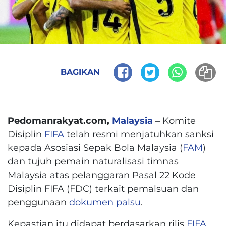
BAGIKAN
Pedomanrakyat.com,
Malaysia
–
Komite
Disiplin
FIFA
telah resmi menjatuhkan sanksi
kepada Asosiasi Sepak Bola Malaysia (
FAM
)
dan tujuh pemain naturalisasi timnas
Malaysia atas pelanggaran Pasal 22 Kode
Disiplin FIFA (FDC) terkait pemalsuan dan
penggunaan
dokumen palsu
.
Kepastian itu didapat berdasarkan rilis
FIFA