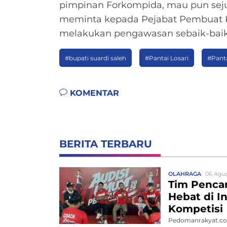
pimpinan Forkompida, mau pun seju
meminta kepada Pejabat Pembuat 
melakukan pengawasan sebaik-baikn
#bupati suardi saleh
#Pantai Losari
#Pant
KOMENTAR
BERITA TERBARU
OLAHRAGA
06 Agus
Tim Pencar
Hebat di I
Kompetisi
Pedomanrakyat.co