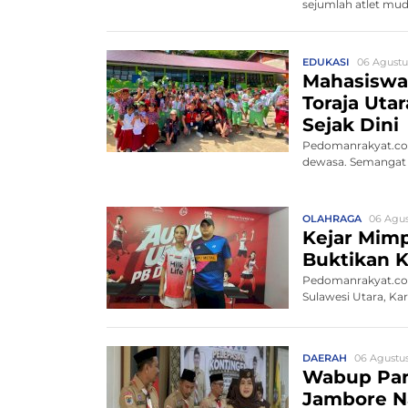
sejumlah atlet mu
EDUKASI
06 Agustu
Mahasiswa 
Toraja Uta
Sejak Dini
Pedomanrakyat.com
dewasa. Semangat i
OLAHRAGA
06 Agus
Kejar Mimp
Buktikan K
Pedomanrakyat.com,
Sulawesi Utara, Ka
DAERAH
06 Agustus
Wabup Pan
Jambore Na