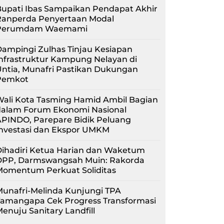
upati Ibas Sampaikan Pendapat Akhir
Ranperda Penyertaan Modal
Perumdam Waemami
ampingi Zulhas Tinjau Kesiapan
nfrastruktur Kampung Nelayan di
ntia, Munafri Pastikan Dukungan
Pemkot
Wali Kota Tasming Hamid Ambil Bagian
dalam Forum Ekonomi Nasional
APINDO, Parepare Bidik Peluang
Investasi dan Ekspor UMKM
Dihadiri Ketua Harian dan Waketum
DPP, Darmswangsah Muin: Rakorda
Momentum Perkuat Soliditas
unafri-Melinda Kunjungi TPA
Tamangapa Cek Progress Transformasi
enuju Sanitary Landfill