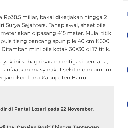
 Rp38,5 miliar, bakal dikerjakan hingga 2
 Surya Sejahtera. Tahap awal, sheet pile
meter akan dipasang 415 meter. Mulai titik
u pula tiang pancang spun pile 40 cm K600
 Ditambah mini pile kotak 30×30 di 17 titik.
royek ini sebagai sarana mitigasi bencana,
imanfaatkan masyarakat sekitar dan umum
enjadi ikon baru Kabupaten Barru.
ir di Pantai Losari pada 22 November,
i Ina, Capaian Positif hingga Tantangan