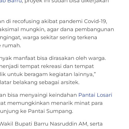
b Barru
, proyek ini sudah bisa dikerjakan
n di recofusing akibat pandemi Covid-19,
maksimal mungkin, agar dana pembangunan
gingat, warga sekitar sering terkena
e rumah.
 banyak manfaat bisa dirasakan oleh warga.
 menjadi tempat rekreasi dan tempat
ik untuk beragam kegiatan lainnya,”
atar belakang sebagai arsitek.
pkan bisa menyaingi keindahan
Pantai Losari
gat memungkinkan menarik minat para
rkunjung ke Pantai Sumpang.
Wakil Bupati Barru Nasruddin AM, serta