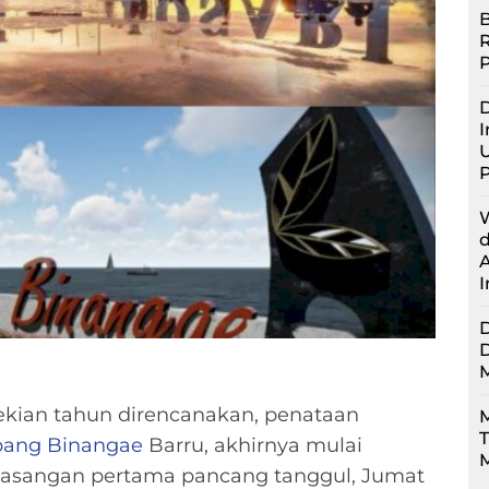
B
D
I
U
ekian tahun direncanakan, penataan
M
pang Binangae
Barru, akhirnya mulai
M
emasangan pertama pancang tanggul, Jumat