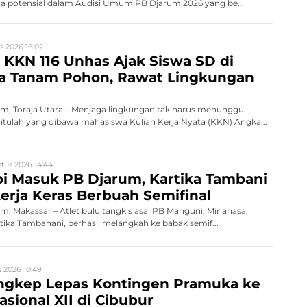
da potensial dalam Audisi Umum PB Djarum 2026 yang be...
s 2026 16:02
KKN 116 Unhas Ajak Siswa SD di
ra Tanam Pohon, Rawat Lingkungan
, Toraja Utara – Menjaga lingkungan tak harus menunggu
tulah yang dibawa mahasiswa Kuliah Kerja Nyata (KKN) Angka...
tus 2026 14:44
i Masuk PB Djarum, Kartika Tambani
erja Keras Berbuah Semifinal
 Makassar – Atlet bulu tangkis asal PB Manguni, Minahasa,
rtika Tambahani, berhasil melangkah ke babak semif...
 2026 10:49
gkep Lepas Kontingen Pramuka ke
sional XII di Cibubur