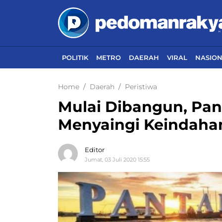
POLITIK
METRO
DAERAH
VIRAL
NASIO
Home
Daerah
Peristiwa
Mulai Dibangun, Pan
Menyaingi Keindahan
Editor
Jumat, 03 Juli 2020 15:55