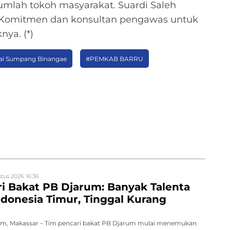
mlah tokoh masyarakat. Suardi Saleh
Komitmen dan konsultan pengawas untuk
ya. (*)
ai Sumpang Binangae
#PEMKAB BARRU
tus 2026 16:36
i Bakat PB Djarum: Banyak Talenta
ndonesia Timur, Tinggal Kurang
m, Makassar – Tim pencari bakat PB Djarum mulai menemukan