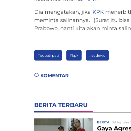
Dia mengatakan, jika
KPK
menerbitk
meminta salinannya. “(Surat itu bis
Prabowo, nanti kita akan minta salin
#bupati pati
#kpk
#sudewo
KOMENTAR
BERITA TERBARU
BERITA
08 Agustus 
Gaya Agres