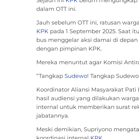
Sejauh ini
KPK
belum mengungkap 
dalam OTT ini.
Jauh sebelum OTT ini, ratusan war
KPK
pada 1 September 2025. Saat i
bus menggelar aksi damai di depan
dengan pimpinan KPK.
Mereka menuntut agar Komisi Ant
“Tangkap
Sudewo
! Tangkap Sudewo!
Koordinator Aliansi Masyarakat Pati
hasil audiensi yang dilakukan warga
internal untuk memberikan surat r
jabatannya.
Meski demikian, Supriyono mengata
koordinasi internal
KPK
.