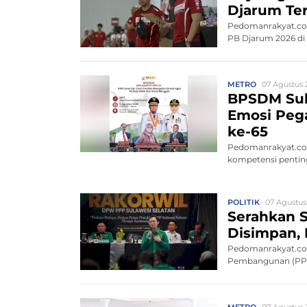
Djarum Ter
Pedomanrakyat.com
PB Djarum 2026 di K
METRO
07 Agustus 
BPSDM Sul
Emosi Pega
ke-65
Pedomanrakyat.co
kompetensi penting
POLITIK
07 Agustus
Serahkan S
Disimpan, 
Pedomanrakyat.com
Pembangunan (PPP)
METRO
07 Agustus 2