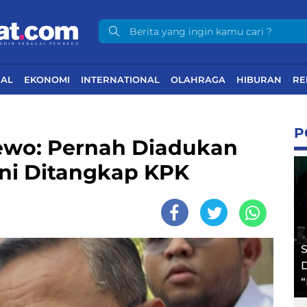
NAL
EKONOMI
INTERNATIONAL
OLAHRAGA
HIBURAN
RE
P
ewo: Pernah Diadukan
ini Ditangkap KPK
S
D
“