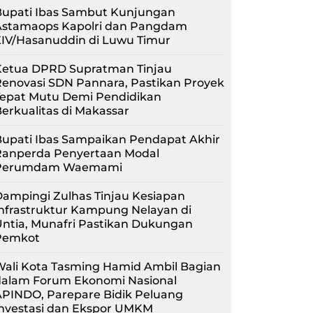
Bupati Ibas Sambut Kunjungan
Astamaops Kapolri dan Pangdam
XIV/Hasanuddin di Luwu Timur
Ketua DPRD Supratman Tinjau
enovasi SDN Pannara, Pastikan Proyek
Tepat Mutu Demi Pendidikan
erkualitas di Makassar
upati Ibas Sampaikan Pendapat Akhir
Ranperda Penyertaan Modal
Perumdam Waemami
ampingi Zulhas Tinjau Kesiapan
nfrastruktur Kampung Nelayan di
ntia, Munafri Pastikan Dukungan
Pemkot
Wali Kota Tasming Hamid Ambil Bagian
dalam Forum Ekonomi Nasional
APINDO, Parepare Bidik Peluang
Investasi dan Ekspor UMKM