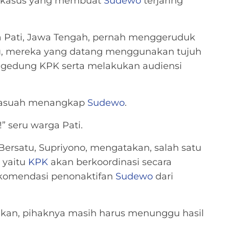
kasus yang membuat
Sudewo
terjaring
ga Pati, Jawa Tengah, pernah menggeruduk
tu, mereka yang datang menggunakan tujuh
 gedung KPK serta melakukan audiensi
irasuah menangkap
Sudewo
.
” seru warga Pati.
 Bersatu, Supriyono, mengatakan, salah satu
 yaitu
KPK
akan berkoordinasi secara
ekomendasi penonaktifan
Sudewo
dari
kan, pihaknya masih harus menunggu hasil