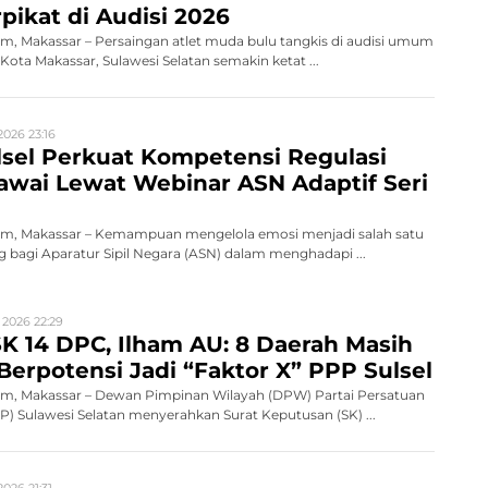
pikat di Audisi 2026
, Makassar – Persaingan atlet muda bulu tangkis di audisi umum
ota Makassar, Sulawesi Selatan semakin ketat ...
2026 23:16
sel Perkuat Kompetensi Regulasi
wai Lewat Webinar ASN Adaptif Seri
m, Makassar – Kemampuan mengelola emosi menjadi salah satu
 bagi Aparatur Sipil Negara (ASN) dalam menghadapi ...
 2026 22:29
K 14 DPC, Ilham AU: 8 Daerah Masih
Berpotensi Jadi “Faktor X” PPP Sulsel
, Makassar – Dewan Pimpinan Wilayah (DPW) Partai Persatuan
 Sulawesi Selatan menyerahkan Surat Keputusan (SK) ...
026 21:31