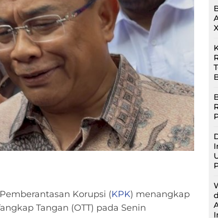
R
B
B
D
I
U
Pemberantasan Korupsi (
KPK
) menangkap
angkap Tangan (OTT) pada Senin