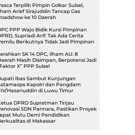
asca Terpilih Pimpin Golkar Sulsel,
lham Arief Sirajuddin Tancap Gas
Roadshow ke 10 Daerah
PC PPP Wajo Bidik Kursi Pimpinan
PRD, Supriadi Arif: Tak Ada Cerita
emilu Berikutnya Tidak Jadi Pimpinan
erahkan SK 14 DPC, Ilham AU: 8
aerah Masih Disimpan, Berpotensi Jadi
Faktor X” PPP Sulsel
Bupati Ibas Sambut Kunjungan
Astamaops Kapolri dan Pangdam
XIV/Hasanuddin di Luwu Timur
Ketua DPRD Supratman Tinjau
enovasi SDN Pannara, Pastikan Proyek
Tepat Mutu Demi Pendidikan
erkualitas di Makassar