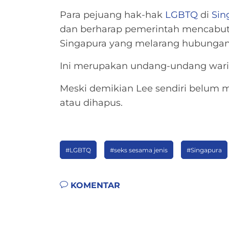
Para pejuang hak-hak
LGBTQ
di
Sin
dan berharap pemerintah mencabut
Singapura yang melarang hubungan s
Ini merupakan undang-undang warisa
Meski demikian Lee sendiri belum m
atau dihapus.
#LGBTQ
#seks sesama jenis
#Singapura
KOMENTAR