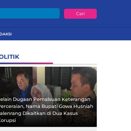
Cari
DAKSI
OLITIK
Selain Dugaan Pemalsuan Keterangan
Perceraian, Nama Bupati Gowa Husniah
alenrang Dikaitkan di Dua Kasus
orupsi