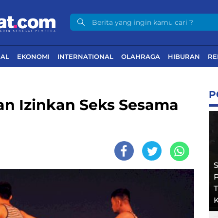
NAL
EKONOMI
INTERNATIONAL
OLAHRAGA
HIBURAN
RE
P
an Izinkan Seks Sesama
T
K