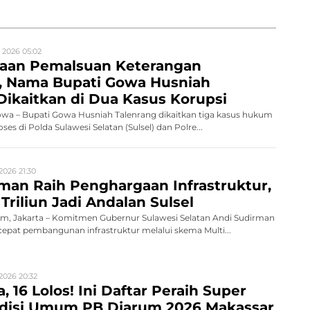
 2026 05:02
gaan Pemalsuan Keterangan
n, Nama Bupati Gowa Husniah
Dikaitkan di Dua Kasus Korupsi
a – Bupati Gowa Husniah Talenrang dikaitkan tiga kasus hukum
es di Polda Sulawesi Selatan (Sulsel) dan Polre...
2026 21:30
man Raih Penghargaan Infrastruktur,
Triliun Jadi Andalan Sulsel
, Jakarta – Komitmen Gubernur Sulawesi Selatan Andi Sudirman
pat pembangunan infrastruktur melalui skema Multi...
2026 20:32
, 16 Lolos! Ini Daftar Peraih Super
Audisi Umum PB Djarum 2026 Makassar