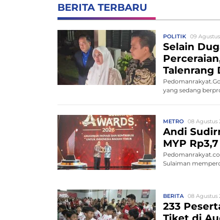
BERITA TERBARU
POLITIK
09 Agustus
Selain Du
Perceraia
Talenrang 
Pedomanrakyat.Gow
yang sedang berpros
METRO
08 Agustus 
Andi Sudir
MYP Rp3,7 
Pedomanrakyat.com
Sulaiman memperce
BERITA
08 Agustus 
233 Peserta
Tiket di 