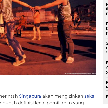
P
I
D
D
P
S
D
“
R
erintah
Singapura
akan mengizinkan
seks
B
gubah definisi legal pernikahan yang