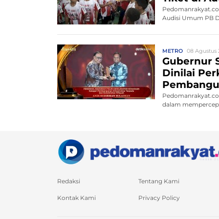
Pedomanrakyat.com,
Audisi Umum PB Dja
METRO
08 Agustus 
Gubernur S
Dinilai Pe
Pembangu
Pedomanrakyat.com
dalam mempercepat
Redaksi
Tentang Kami
Kontak Kami
Privacy Policy